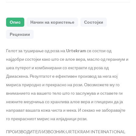
Опис
Начин на користење
Состојки
Рецензии
Гелот за туширање од роза на
Urtekram
се состои од
најдобри состојки како што се алое вера, масло од гераниум и
шеа путерот и комбинирани со екстракти од роза од
Дамаскена. Резултатот е ефективен производ за нега кој
мириса природно и прекрасно на рози. Овозможете му го
вниманието на вашето тело што го заслужува и оставете ги
нежните меурчиња со хранлива алое вера и глицерин да ја
направат вашата кожа чиста и мека. И секако не заборавајте
го прекрасниот мирис на илјадници рози.
ПРОИЗВОДИТЕЛ/ИЗВОЗНИК:URTEKRAM INTERNATIONAL