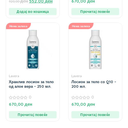
ден
552,00
ден
670,00
ден
920,00
од
од
5
5
Додај во кошница
Прочитај повеќе
Нема залиха
Нема залиха
Lavera
Lavera
Хранлив лосион за тело
Лосион за тело со Q10 –
од алое вера – 250 мл.
200 мл.
0
0
0
0
670,00
ден
670,00
ден
од
од
5
5
Прочитај повеќе
Прочитај повеќе