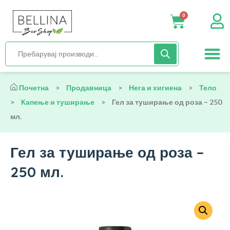
0
Нега и хиги
Бебиња и деца
Органска храна
Начин на исх
Почетна
>
Продавница
>
Нега и хигиена
>
Тело
>
Капење и туширање
>
Гел за туширање од роза – 250
мл.
Гел за туширање од роза –
250 мл.