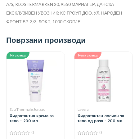
A/S, KLOSTERMARKEN 20, 9550 МАРИАГЕР, ДАНСКА
ЕКСКЛУЗИВЕН УВОЗНИК: КС ГРОУП ДОО, УЛ. НАРОДЕН
ФРОНТ БР. 3/3, ЛОК.2, 1000 СКОПЈЕ
Поврзани производи
На залиха
Нема залиха
Eau Thermale Jonzac
Lavera
Хидратантна крема за
Хидратантен лосион за
тело – 200 мл.
тело од роза – 200 мл.
0
0
0
0