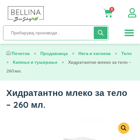
0
Нега и хиги
Бебиња и деца
Органска храна
Начин на исх
Почетна
>
Продавница
>
Нега и хигиена
>
Тело
>
Капење и туширање
>
Хидратантно млеко за тело –
260 мл.
Хидратантно млеко за тело
– 260 мл.