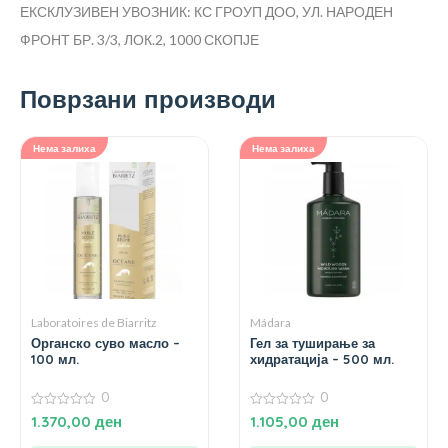
ЕКСКЛУЗИВЕН УВОЗНИК: КС ГРОУП ДОО, УЛ. НАРОДЕН
ФРОНТ БР. 3/3, ЛОК.2, 1000 СКОПЈЕ
Поврзани производи
Нема залиха
Нема залиха
Laboratoires de Biarritz
Mádara
Органско суво масло –
Гел за туширање за
100 мл.
хидратација – 500 мл.
0
0
0
0
1.370,00
ден
1.105,00
ден
од
од
5
5