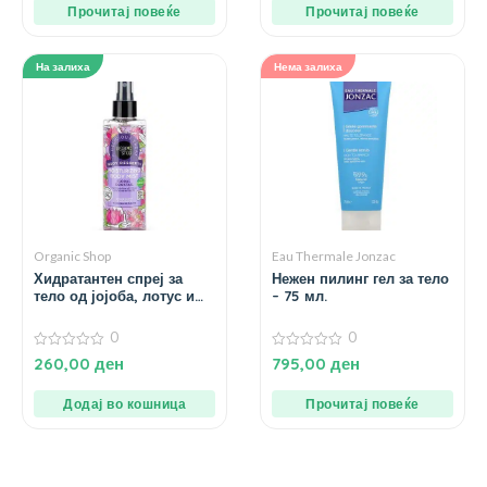
Прочитај повеќе
Прочитај повеќе
На залиха
Нема залиха
Organic Shop
Eau Thermale Jonzac
Хидратантен спреј за
Нежен пилинг гел за тело
тело од јојоба, лотус и
– 75 мл.
роза – 200 мл.
0
0
0
0
260,00
ден
795,00
ден
од
од
5
5
Додај во кошница
Прочитај повеќе