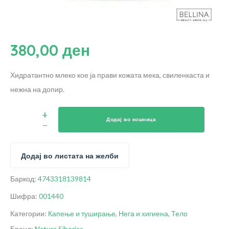
380,00
ден
Хидратантно млеко кое ја прави кожата мека, свиленкаста и
нежна на допир.
Додај во кошница
Додај во листата на желби
Баркод:
4743318139814
Шифра:
001440
Категории:
Капење и туширање
,
Нега и хигиена
,
Тело
Бренд:
Natura Siberica