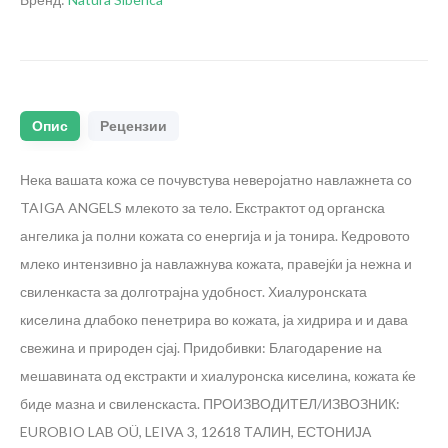
Опис
Рецензии
Нека вашата кожа се почувстува неверојатно навлажнета со
TAIGA ANGELS млекото за тело.
Екстрактот од органска
ангелика ја полни кожата со енергија и ја тонира. Кедровото
млеко интензивно ја навлажнува кожата, правејќи ја нежна и
свиленкаста за долготрајна удобност. Хиалуронската
киселина длабоко пенетрира во кожата, ја хидрира и и дава
свежина и природен сјај.
Придобивки: Благодарение на
мешавината од екстракти и хиалуронска киселина, кожата ќе
биде мазна и свиленскаста.
ПРОИЗВОДИТЕЛ/ИЗВОЗНИК:
EUROBIO LAB OÜ, LEIVA 3, 12618 ТАЛИН, ЕСТОНИЈА