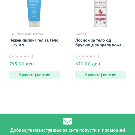
Eau Thermale Jonzac
Lavera
Нежен пилинг гел за тело
Лосион за тело од
– 75 мл.
брусница за зрела кожа –
200 мл.
0
0
0
0
795,00
ден
670,00
ден
од
од
5
5
Прочитај повеќе
Прочитај повеќе
Добивајте известувања за сите попусти и промоции!