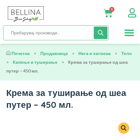
0
Нега и хиги
Бебиња и деца
Органска храна
Начин на исх
Почетна
>
Продавница
>
Нега и хигиена
>
Тело
>
Капење и туширање
>
Крема за туширање од шеа
путер – 450 мл.
Крема за туширање од шеа
путер – 450 мл.