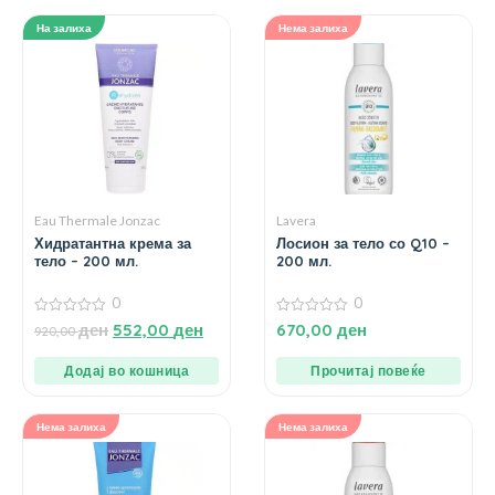
На залиха
Нема залиха
Eau Thermale Jonzac
Lavera
Хидратантна крема за
Лосион за тело со Q10 –
тело – 200 мл.
200 мл.
0
0
0
0
ден
552,00
ден
670,00
ден
920,00
од
од
5
5
Додај во кошница
Прочитај повеќе
Нема залиха
Нема залиха