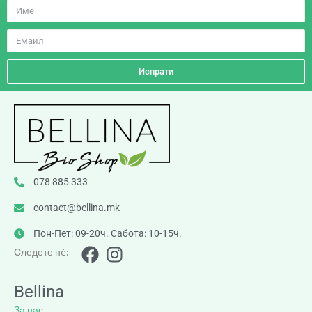
Испрати
078 885 333
contact@bellina.mk
Пон-Пет: 09-20ч. Сабота: 10-15ч.
Следете нè:
Bellina
За нас