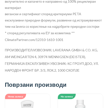
вклучително и капачето е направено од 100% рециклиран
материјал
вегански и сертификат според критериуми PETA
eксклузивни природни формули, развиени од истражувачкиот
тим на lavera со користење на најдобрите природни состојки
* според регулативата на ЕУ за козметика **
ClimatePartner.com/12310-1610-1001
ПРОИЗВОДИТЕЛ/ИЗВОЗНИК: LAVERANA GMBH & CO. KG,
AM WEINGARTEN 4, 30974 WENNIGSEN (DEISTER),
ГЕРМАНИЈА
ЕКСКЛУЗИВЕН УВОЗНИК: КС ГРОУП ДОО, УЛ.
НАРОДЕН ФРОНТ БР. 3/3, ЛОК.2, 1000 СКОПЈЕ
Поврзани производи
Нема залиха
На залиха