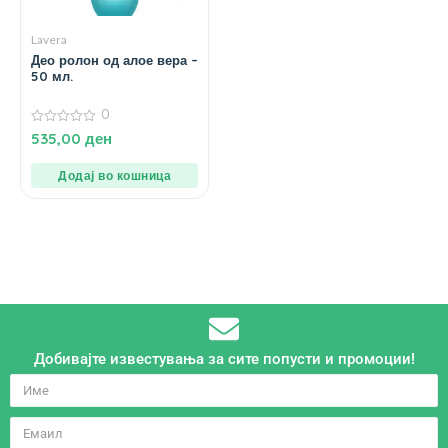
Lavera
Део ролон од алое вера –
50 мл.
0
0
535,00
ден
од
5
Додај во кошница
Добивајте известувања за сите попусти и промоции!