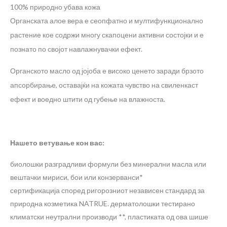
100% природно убава кожа
Органската алое вера е сеопфатно и мултифункционално
растение кое содржи многу скапоцени активни состојки и е
познато по својот навлажнувачки ефект.
Органското масло од јојоба е високо ценето заради брзото
апсорбирање, оставајќи на кожата чувство на свиленкаст
ефект и воедно штити од губење на влажноста.
Нашето ветување кон вас:
биолошки разградливи формули без минерални масла или
вештачки мириси, бои или конзерванси*
сертификација според ригорозниот независен стандард за
природна козметика NATRUE. дерматолошки тестирано
климатски неутрални производи **, пластиката од ова шише