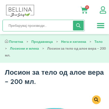
0
Нега и хиги
Бебиња и деца
Органска храна
Начин на исх
Почетна
>
Продавница
>
Нега и хигиена
>
Тело
>
Лосиони и млека
>
Лосион за тело од алое вера – 200
мл.
Лосион за тело од алое вера
– 200 мл.