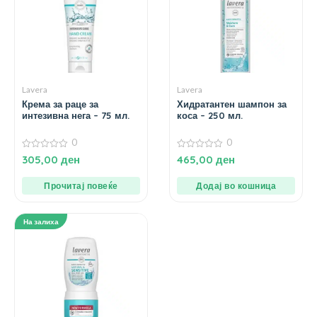
Lavera
Lavera
Крема за раце за
Хидратантен шампон за
интезивна нега – 75 мл.
коса – 250 мл.
0
0
0
0
305,00
ден
465,00
ден
од
од
5
5
Прочитај повеќе
Додај во кошница
На залиха