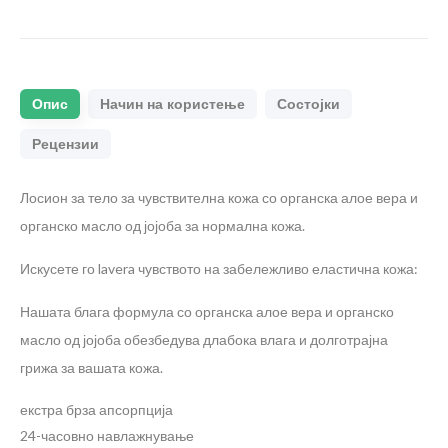
Опис
Начин на користење
Состојки
Рецензии
Лосион за тело за чувствителна кожа со органска алое вера и
органско масло од јојоба за нормална кожа.
Искусете го lavera чувството на забележливо еластична кожа:
Нашата блага формула со органска алое вера и органско
масло од јојоба обезбедува длабока влага и долготрајна
грижа за вашата кожа.
екстра брза апсорпција
24-часовно навлажнување