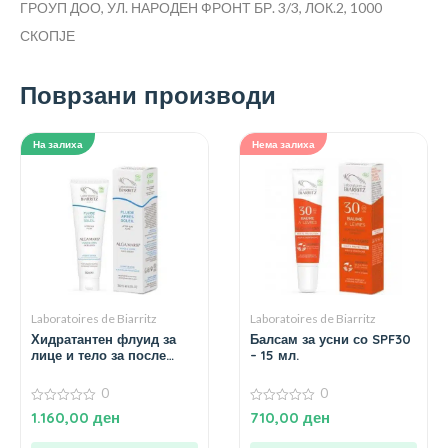
ГРОУП ДОО, УЛ. НАРОДЕН ФРОНТ БР. 3/3, ЛОК.2, 1000
СКОПЈЕ
Поврзани производи
На залиха
Нема залиха
Laboratoires de Biarritz
Laboratoires de Biarritz
Хидратантен флуид за
Балсам за усни со SPF30
лице и тело за после
– 15 мл.
сончање – 150 мл.
0
0
0
0
1.160,00
ден
710,00
ден
од
од
5
5