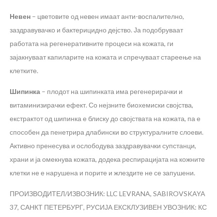
Невен
– цветовите од невен имаат анти-воспалително,
заздравувачко и бактерицидно дејство. Ја подобруваат
работата на регенеративните процеси на кожата, ги
зајакнуваат капиларите на кожата и спречуваат стареење на
клетките.
Шипинка
– плодот на шипинката има регенерирачки и
витаминизирачки ефект. Со нејзните биохемиски својства,
екстрактот од шипинка е блиску до својствата на кожата, па е
способен да пенетрира длабински во структуралните слоеви.
Активно пренесува и ослободува заздравувачки супстанци,
храни и ја омекнува кожата, додека респирацијата на кожните
клетки не е нарушена и порите и жлездите не се запушени.
ПРОИЗВОДИТЕЛ/ИЗВОЗНИК: LLC LEVRANA, SABIROVSKAYA
37, САНКТ ПЕТЕРБУРГ, РУСИЈА
ЕКСКЛУЗИВЕН УВОЗНИК: КС