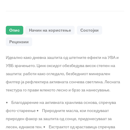
Опис
Начин на користење
Состојки
Рецензии
Идеално како дневна заштита од штетните ефекти на УВА и
УВБ зрачењето. Цинк оксидот обезбедува висок степен на
заштита: работи како огледало, безбедниот минерален
филтер ја рефлектира активната сончева светлина. Лесната
текстура го прави млекото лесно и брзо за нанесување.
• Благодарение на активната хранлива основа, спречува
фото-стареење
• Природните масла, кои поседуваат
природен факор за заштита од сонце, придонесуваат за
лесен, еднаков тен.
• Екстрактот од краставица спречува