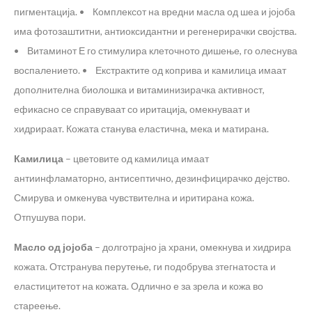
пигментација.
• Комплексот на вредни масла од шеа и јојоба
има фотозаштитни, антиоксидантни и регенерирачки својства.
• Витаминот Е го стимулира клеточното дишење, го олеснува
воспалението.
• Екстрактите од коприва и камилица имаат
дополнителна биолошка и витаминизирачка активност,
ефикасно се справуваат со иритација, омекнуваат и
хидрираат. Кожата станува еластична, мека и матирана.
Камилица
– цветовите од камилица имаат
антиинфламаторно, антисептично, дезинфицирачко дејство.
Смирува и омкенува чувствителна и иритирана кожа.
Отпушува пори.
Масло од јојоба
– долготрајно ја храни, омекнува и хидрира
кожата. Отстранува перутење, ги подобрува зтегнатоста и
еластицитетот на кожата. Одлично е за зрела и кожа во
стареење.