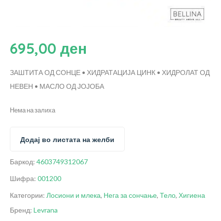
695,00
ден
ЗАШТИТА ОД СОНЦЕ • ХИДРАТАЦИЈА
ЦИНК • ХИДРОЛАТ ОД
НЕВЕН • МАСЛО ОД ЈОЈОБА
Нема на залиха
Додај во листата на желби
Баркод:
4603749312067
Шифра:
001200
Категории:
Лосиони и млека
,
Нега за сончање
,
Тело
,
Хигиена
Бренд:
Levrana