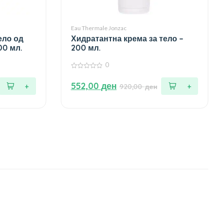
Eau Thermale Jonzac
ело од
Хидратантна крема за тело –
00 мл.
200 мл.
0
0
од
552,00
ден
920,00
ден
5