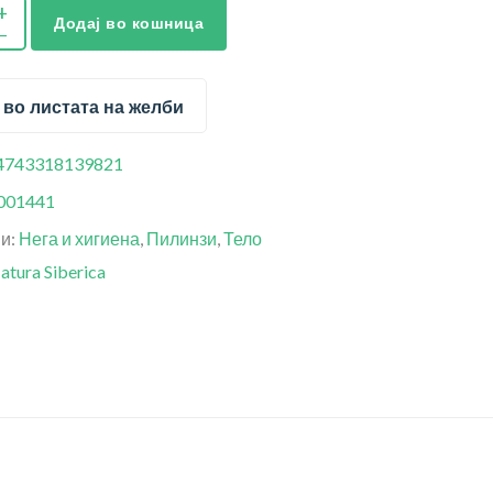
Додај во кошница
 во листата на желби
4743318139821
001441
ии:
Нега и хигиена
,
Пилинзи
,
Тело
atura Siberica