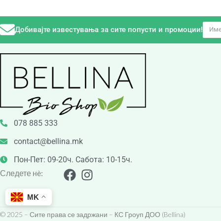
Добивајте известувања за сите попусти и промоции!
078 885 333
contact@bellina.mk
Пон-Пет: 09-20ч. Сабота: 10-15ч.
Следете нè:
MK
© 2025 – Сите права се задржани – КС Гроуп ДОО (Bellina)