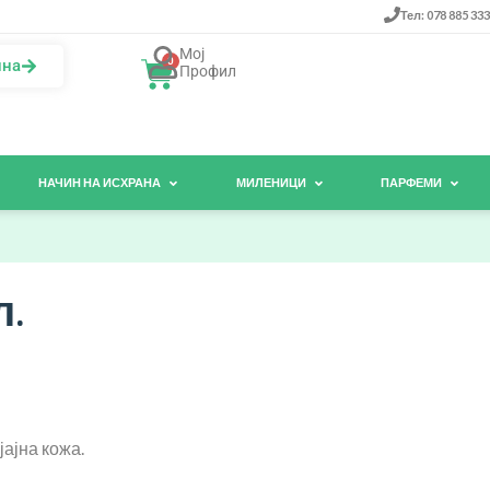
Тел: 078 885 333
Мој
0
ина
Профил
НАЧИН НА ИСХРАНА
МИЛЕНИЦИ
ПАРФЕМИ
л.
јајна кожа.