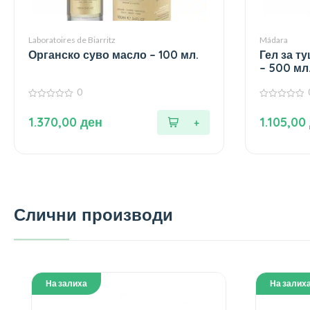
Laboratoires de Biarritz
Mádara
Органско суво масло – 100 мл.
Гел за т
– 500 мл
0
0
0
од
од
1.370,00
ден
1.105,00
5
5
Слични производи
На залиха
На залих