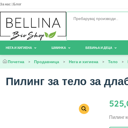
За нас
|
Блог
НЕГА И ХИГИЕНА
ШМИНКА
БЕБИЊА И ДЕЦА
Почетна
>
Продавница
>
Нега и хигиена
>
Тело
>
Пилинг за тело за дла
525
Пилинг к