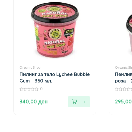
Organic Shop
Organic S
Пилинг за тело Lychee Bubble
Пенлив
Gum – 360 мл.
роза – 
0
0
0
од
од
340,00
ден
295,0
5
5