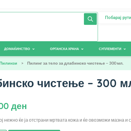
Побарај рут
ДОМАЌИНСТВО
ОРГАНСКА ХРАНА
СУПЛЕМЕНТИ
Пилинзи
>
Пилинг за тело за длабинско чистење – 300 мл.
бинско чистење – 300 м
,00
ден
ој нежно ќе ја отстрани мртвата кожа и ќе овозможи мазна и с