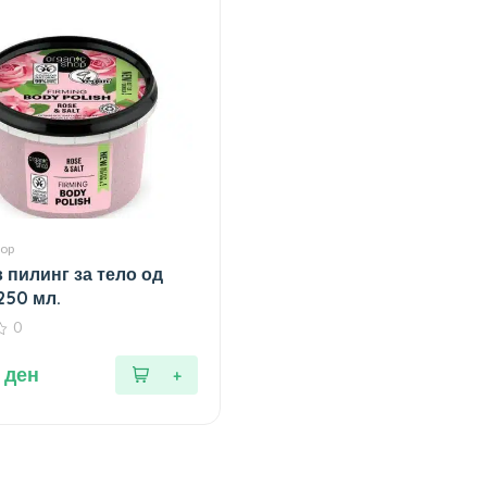
hop
 пилинг за тело од
250 мл.
0
0
ден