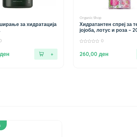
Organic Shop
уширање за хидратација
Хидратантен спреј за т
.
јојоба, лотус и роза – 2
0
0
0
од
ден
260,00
ден
5
а