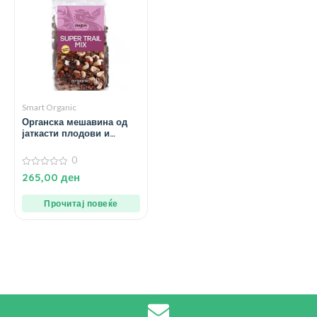
Smart Organic
Органска мешавина од
јаткасти плодови и
сушено овошје – 150 гр.
0
0
265,00
ден
од
5
Прочитај повеќе