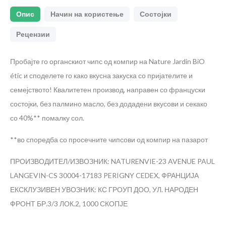
Опис
Начин на користење
Состојки
Рецензии
Пробајте го органскиот чипс од компир на Nature Jardin BiO
étic и споделете го како вкусна закуска со пријателите и
семејството! Квалитетен производ, направен со француски
состојки, без палмино масло, без додадени вкусови и секако
со 40%** помалку сол.
**во споредба со просечните чипсови од компир на пазарот
ПРОИЗВОДИТЕЛ/ИЗВОЗНИК: NATURENVIE-23 AVENUE PAUL
LANGEVIN-CS 30004-17183 PERIGNY CEDEX, ФРАНЦИЈА
ЕКСКЛУЗИВЕН УВОЗНИК: КС ГРОУП ДОО, УЛ. НАРОДЕН
ФРОНТ БР.3/3 ЛОК.2, 1000 СКОПЈЕ