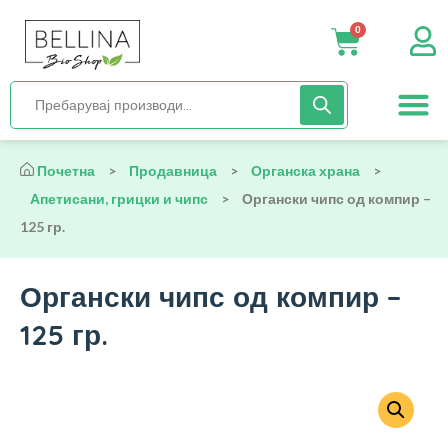
0
Нега и хиги
Бебиња и деца
Органска храна
Начин на исх
Почетна
>
Продавница
>
Органска храна
>
Апетисани, грицки и чипс
>
Органски чипс од компир –
125 гр.
Органски чипс од компир –
125 гр.