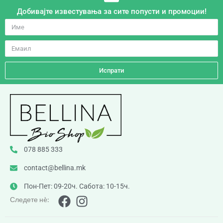
Добивајте известувања за сите попусти и промоции!
Испрати
078 885 333
contact@bellina.mk
Пон-Пет: 09-20ч. Сабота: 10-15ч.
Следете нè: