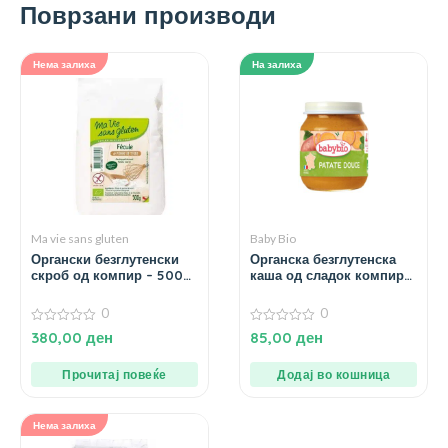
Поврзани производи
Нема залиха
На залиха
Ma vie sans gluten
Baby Bio
Органски безглутенски
Органска безглутенска
скроб од компир – 500
каша од сладок компир
гр.
без додадено млеко и
сол за 4+ месеци – 130 гр.
0
0
0
0
380,00
ден
85,00
ден
од
од
5
5
Прочитај повеќе
Додај во кошница
Нема залиха