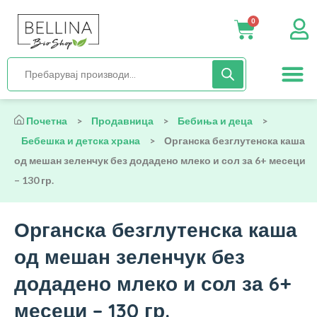
месеци – 130 гр.
0
Нега и хиги
Бебиња и деца
Органска храна
Начин на исх
Почетна
>
Продавница
>
Бебиња и деца
>
Бебешка и детска храна
>
Органска безглутенска каша
од мешан зеленчук без додадено млеко и сол за 6+ месеци
– 130 гр.
Органска безглутенска каша
од мешан зеленчук без
додадено млеко и сол за 6+
месеци – 130 гр.