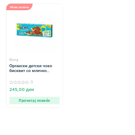
Нема залиха
Bjorg
Органски детски чоко
бисквит со млечно
чоколадо – 126 гр.
0
0
245,00
ден
од
5
Прочитај повеќе