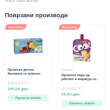
ЛОК.2, 1000 СКОПЈЕ
Поврзани производи
Нема залиха
Нема залиха
Органски детски
Baby Bio
бисквити со млечно
Органско пире од
чоколадо – 192 гр.
јаболко и маракуја со
0
ацерола за 3+ години –
90 гр.
0
0
245,00
ден
од
0
5
55,00
ден
од
Прочитај повеќе
5
Прочитај повеќе