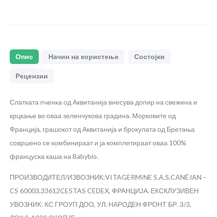
Опис
Начин на користење
Состојки
Рецензии
Слатката пченка од Аквитанија внесува допир на свежина и
крцкање во оваа зеленчукова градина. Морковите од
Франција, грашокот од Аквитанија и брокулата од Бретања
совршено се комбинираат и ја комплетираат оваа 100%
француска каша на Babybio.
ПРОИЗВОДИТЕЛ/ИЗВОЗНИК:VITAGERMINE S.A.S,CANÉJAN –
CS 60003,33612CESTAS CEDEX, ФРАНЦИЈА. ЕКСКЛУЗИВЕН
УВОЗНИК: КС ГРОУП ДОО, УЛ. НАРОДЕН ФРОНТ БР. 3/3,