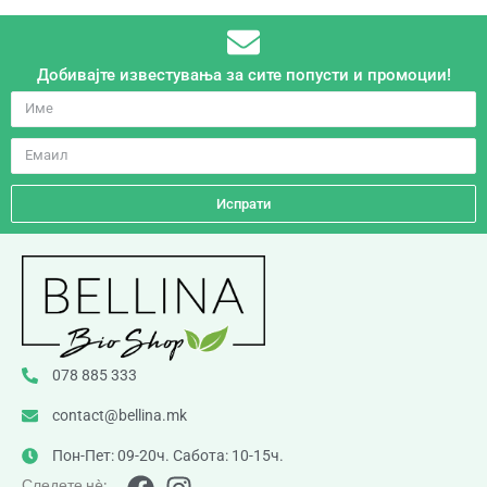
Добивајте известувања за сите попусти и промоции!
Испрати
078 885 333
contact@bellina.mk
Пон-Пет: 09-20ч. Сабота: 10-15ч.
Следете нè: