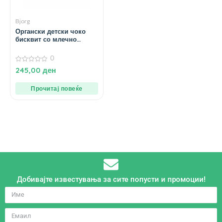
Bjorg
Органски детски чоко
бисквит со млечно
чоколадо – 126 гр.
0
0
245,00
ден
од
5
Прочитај повеќе
Добивајте известувања за сите попусти и промоции!