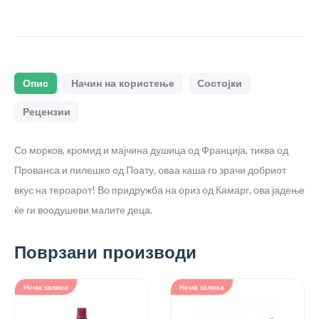
Опис
Начин на користење
Состојки
Рецензии
Со морков, кромид и мајчина душица од Франција, тиква од
Прованса и пилешко од Поату, оваа каша го зрачи добриот
вкус на тероарот! Во придружба на ориз од Камарг, ова јадење
ќе ги воодушеви малите деца.
Поврзани производи
Нема залиха
Нема залиха