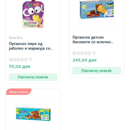
Органски детски
Baby Bio
бисквити со млечно
Органско пире од
чоколадо – 192 гр.
јаболко и маракуја со
ацерола за 3+ години –
0
90 гр.
0
0
245,00
ден
од
0
55,00
ден
5
од
Прочитај повеќе
5
Прочитај повеќе
Нема залиха