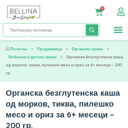
200 гр.
0
Нега и хиги
Бебиња и деца
Органска храна
Начин на исх
Почетна
>
Продавница
>
Органска храна
>
Бебешка и детска храна
>
Органска безглутенска каша
од морков, тиква, пилешко месо и ориз за 6+ месеци – 200
гр.
Органска безглутенска каша
од морков, тиква, пилешко
месо и ориз за 6+ месеци –
200 гр.