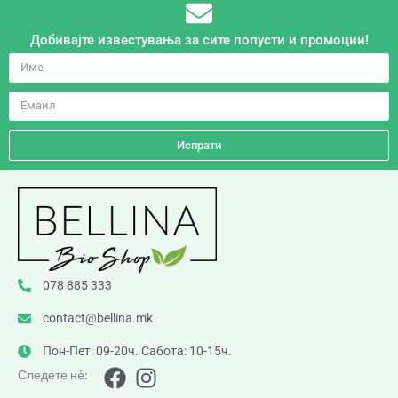
Добивајте известувања за сите попусти и промоции!
Испрати
078 885 333
contact@bellina.mk
Пон-Пет: 09-20ч. Сабота: 10-15ч.
Следете нè: