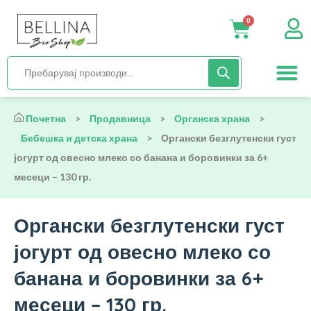
месеци – 130 гр.
0
Нега и хиги
Бебиња и деца
Органска храна
Начин на исх
Почетна
>
Продавница
>
Органска храна
>
Бебешка и детска храна
>
Органски безглутенски густ
јогурт од овесно млеко со банана и боровинки за 6+
месеци – 130 гр.
Органски безглутенски густ
јогурт од овесно млеко со
банана и боровинки за 6+
месеци – 130 гр.