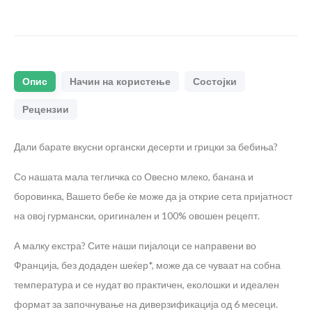
Опис
Начин на користење
Состојки
Рецензии
Дали барате вкусни органски десерти и грицки за бебиња?
Со нашата мала тегличка со Овесно млеко, банана и
боровинка, Вашето бебе ќе може да ја открие сета пријатност
на овој гурмански, оригинален и 100% овошен рецепт.
А малку екстра? Сите наши пијалоци се направени во
Франција, без додаден шеќер*, може да се чуваат на собна
температура и се нудат во практичен, еколошки и идеален
формат за започнување на диверзификација од 6 месеци.