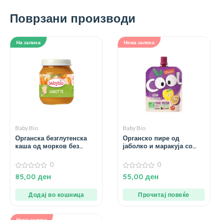
Поврзани производи
На залиха
Нема залиха
Baby Bio
Baby Bio
Органска безглутенска
Органско пире од
каша од морков без
јаболко и маракуја со
додадено млеко и сол за
ацерола за 3+ години –
4+ месеци – 130 гр.
90 гр.
0
0
0
0
85,00
ден
55,00
ден
од
од
5
5
Додај во кошница
Прочитај повеќе
Нема залиха