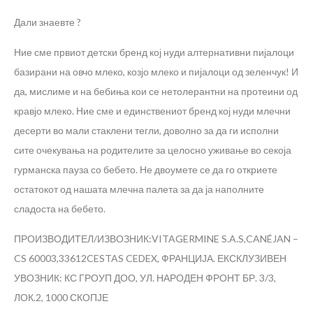
Дали знаевте ?
Ние сме првиот детски бренд кој нуди алтернативни пијалоци
базирани на овчо млеко, козјо млеко и пијалоци од зеленчук! И
да, мислиме и на бебиња кои се нетолерантни на протеини од
кравјо млеко. Ние сме и единствениот бренд кој нуди млечни
десерти во мали стаклени тегли, доволно за да ги исполни
сите очекувања на родителите за целосно уживање во секоја
гурманска пауза со бебето. Не двоумете се да го откриете
остатокот од нашата млечна палета за да ја наполните
сладоста на бебето.
ПРОИЗВОДИТЕЛ/ИЗВОЗНИК:VITAGERMINE S.A.S,CANÉJAN –
CS 60003,33612CESTAS CEDEX, ФРАНЦИЈА. ЕКСКЛУЗИВЕН
УВОЗНИК: КС ГРОУП ДОО, УЛ. НАРОДЕН ФРОНТ БР. 3/3,
ЛОК.2, 1000 СКОПЈЕ