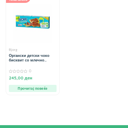
Bjorg
Органски детски чоко
бисквит со млечно
чоколадо – 126 гр.
0
0
245,00
ден
од
5
Прочитај повеќе