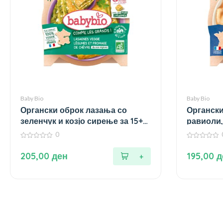
Baby Bio
Baby Bio
Органски оброк лазања со
Органски
зеленчук и козјо сирење за 15+
равиоли,
месеци – 200 гр.
компир и
0
месеци – 
0
0
од
од
205,00
ден
195,00
д
5
5