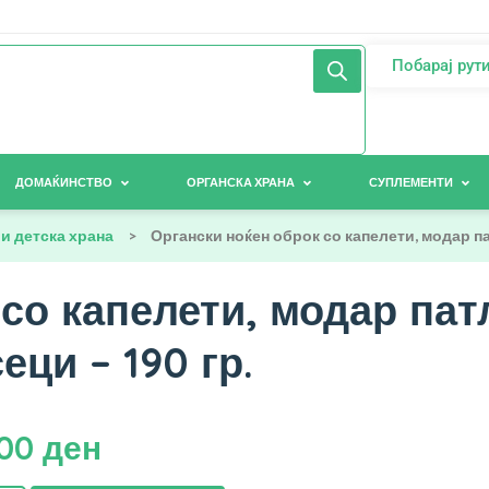
Побарај рут
ДОМАЌИНСТВО
ОРГАНСКА ХРАНА
СУПЛЕМЕНТИ
и детска храна
>
Органски ноќен оброк со капелети, модар па
со капелети, модар пат
еци – 190 гр.
,00
ден