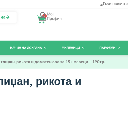
Тел: 078 885 333
Мој
0
ина
Профил
НАЧИН НА ИСХРАНА
МИЛЕНИЦИ
ПАРФЕМИ
тлиџан, рикота и доматен сос за 15+ месеци – 190 гр.
лиџан, рикота и