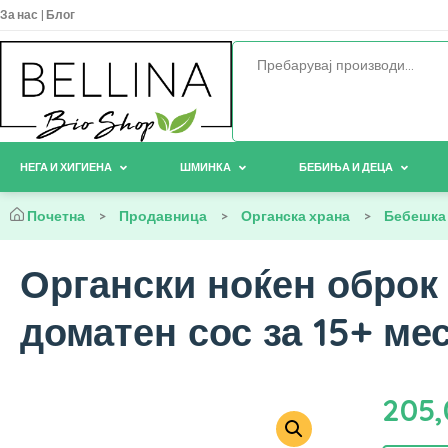
За нас
|
Блог
НЕГА И ХИГИЕНА
ШМИНКА
БЕБИЊА И ДЕЦА
Почетна
>
Продавница
>
Органска храна
>
Бебешка 
Органски ноќен оброк 
доматен сос за 15+ мес
205