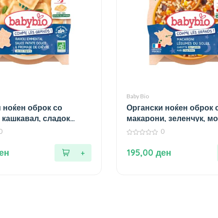
Baby Bio
 ноќен оброк со
Органски ноќен оброк 
 кашкавал, сладок
макарони, зеленчук, м
 козјо сирење за 15+
пченка за 15+ месеци – 
0
0
190 гр.
0
од
ен
195,00
ден
5