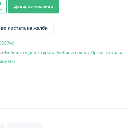
Додај во кошница
 во листата на желби
005746
ии:
Бебешка и детска храна
,
Бебиња и деца
,
Органска храна
aby Bio