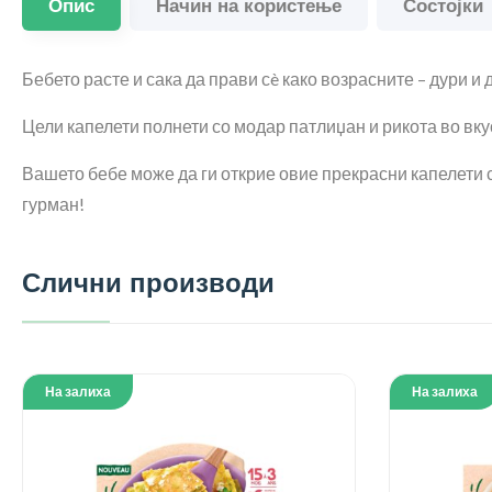
Опис
Начин на користење
Состојки
Бебето расте и сака да прави сè како возрасните – дури и 
Цели капелети полнети со модар патлиџан и рикота во вк
Вашето бебе може да ги открие овие прекрасни капелети с
гурман!
Слични производи
На залиха
На залиха