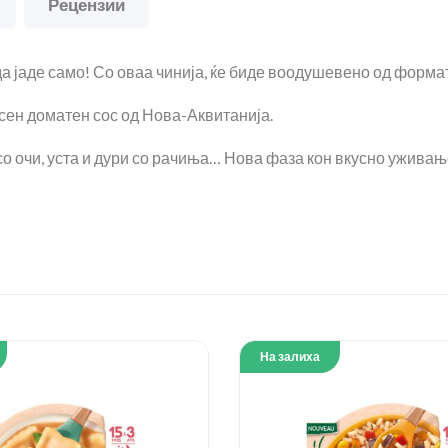
Рецензии
да јаде само! Со оваа чинија, ќе биде воодушевено од формата
усен доматен сос од Нова-Аквитанија.
о очи, уста и дури со рачиња… Нова фаза кон вкусно уживањ
На залиха