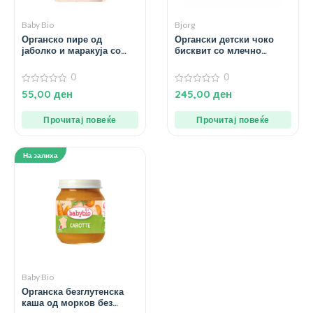
Baby Bio
Bjorg
Органско пире од
Органски детски чоко
јаболко и маракуја со
бисквит со млечно
ацерола за 3+ години –
чоколадо – 126 гр.
90 гр.
0
0
0
0
55,00
ден
245,00
ден
од
од
5
5
Прочитај повеќе
Прочитај повеќе
На залиха
Baby Bio
Органска безглутенска
каша од морков без