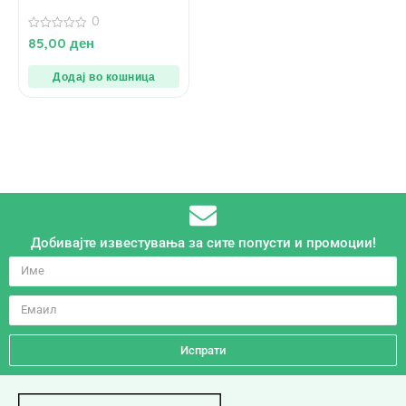
додадено млеко и сол за
4+ месеци – 130 гр.
0
0
85,00
ден
од
5
Додај во кошница
Добивајте известувања за сите попусти и промоции!
Испрати