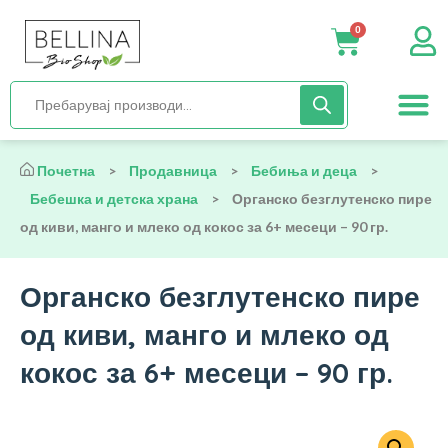
0
Нега и хиги
Бебиња и деца
Органска храна
Начин на исх
Почетна
>
Продавница
>
Бебиња и деца
>
Бебешка и детска храна
>
Органско безглутенско пире
од киви, манго и млеко од кокос за 6+ месеци – 90 гр.
Органско безглутенско пире
од киви, манго и млеко од
кокос за 6+ месеци – 90 гр.