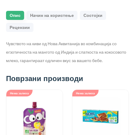
Опис
Начин на користење
Состојки
Рецензии
Чувството на киви од Нова Аквитанија во комбинација со
егзотичноста на мангото од Индија и слаткоста на кокосовото
млеко, гарантираат одличен вкус за вашето бебе.
Поврзани производи
Нема залиха
Нема залиха