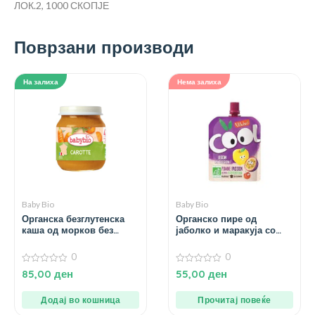
ЛОК.2, 1000 СКОПЈЕ
Поврзани производи
На залиха
Нема залиха
Baby Bio
Baby Bio
Органска безглутенска
Органско пире од
каша од морков без
јаболко и маракуја со
додадено млеко и сол за
ацерола за 3+ години –
4+ месеци – 130 гр.
90 гр.
0
0
0
0
85,00
ден
55,00
ден
од
од
5
5
Додај во кошница
Прочитај повеќе