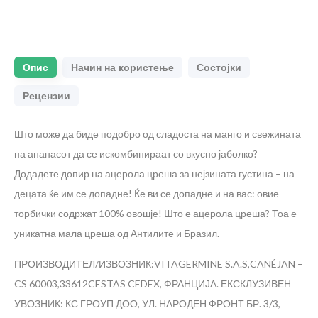
Опис
Начин на користење
Состојки
Рецензии
Што може да биде подобро од сладоста на манго и свежината
на ананасот да се искомбинираат со вкусно јаболко?
Додадете допир на ацерола цреша за нејзината густина – на
децата ќе им се допадне! Ќе ви се допадне и на вас: овие
торбички содржат 100% овошје! Што е ацерола цреша? Тоа е
уникатна мала цреша од Антилите и Бразил.
ПРОИЗВОДИТЕЛ/ИЗВОЗНИК:VITAGERMINE S.A.S,CANÉJAN –
CS 60003,33612CESTAS CEDEX, ФРАНЦИЈА. ЕКСКЛУЗИВЕН
УВОЗНИК: КС ГРОУП ДОО, УЛ. НАРОДЕН ФРОНТ БР. 3/3,