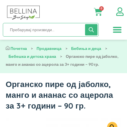
0
Нега и хиги
Бебиња и деца
Органска храна
Начин на исх
Почетна
>
Продавница
>
Бебиња и деца
>
Бебешка и детска храна
>
Органско пире од јаболко,
манго и ананас со ацерола за 3+ години – 90 гр.
Органско пире од јаболко,
манго и ананас со ацерола
за 3+ години – 90 гр.