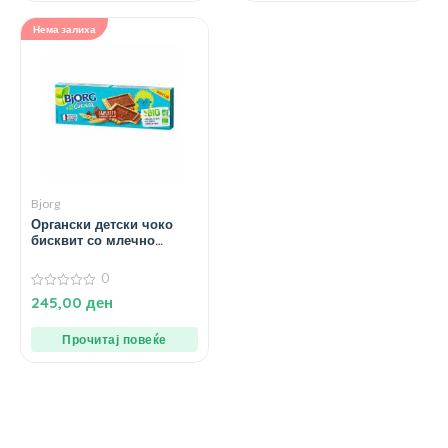
Нема залиха
Bjorg
Органски детски чоко
бисквит со млечно
чоколадо – 126 гр.
0
0
245,00
ден
од
5
Прочитај повеќе