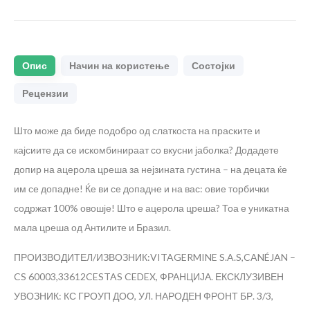
Опис
Начин на користење
Состојки
Рецензии
Што може да биде подобро од слаткоста на праските и
кајсиите да се искомбинираат со вкусни јаболка? Додадете
допир на ацерола цреша за нејзината густина – на децата ќе
им се допадне! Ќе ви се допадне и на вас: овие торбички
содржат 100% овошје! Што е ацерола цреша? Тоа е уникатна
мала цреша од Антилите и Бразил.
ПРОИЗВОДИТЕЛ/ИЗВОЗНИК:VITAGERMINE S.A.S,CANÉJAN –
CS 60003,33612CESTAS CEDEX, ФРАНЦИЈА. ЕКСКЛУЗИВЕН
УВОЗНИК: КС ГРОУП ДОО, УЛ. НАРОДЕН ФРОНТ БР. 3/3,