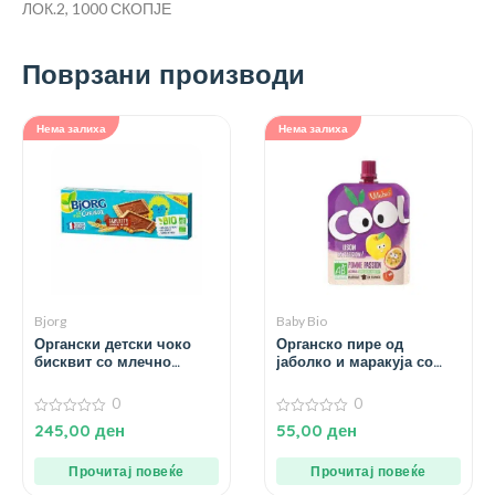
ЛОК.2, 1000 СКОПЈЕ
Поврзани производи
Нема залиха
Нема залиха
Bjorg
Baby Bio
Органски детски чоко
Органско пире од
бисквит со млечно
јаболко и маракуја со
чоколадо – 126 гр.
ацерола за 3+ години –
90 гр.
0
0
0
0
245,00
ден
55,00
ден
од
од
5
5
Прочитај повеќе
Прочитај повеќе