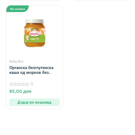
На залиха
Baby Bio
Органска безглутенска
каша од морков без
додадено млеко и сол за
4+ месеци – 130 гр.
0
0
85,00
ден
од
5
Додај во кошница