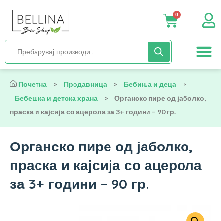
0
Нега и хиги
Бебиња и деца
Органска храна
Начин на исх
Почетна
>
Продавница
>
Бебиња и деца
>
Бебешка и детска храна
>
Органско пире од јаболко,
праска и кајсија со ацерола за 3+ години – 90 гр.
Органско пире од јаболко,
праска и кајсија со ацерола
за 3+ години – 90 гр.