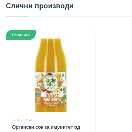
Слични производи
На залиха
Jardin BIO etic
Органски сок за имунитет од