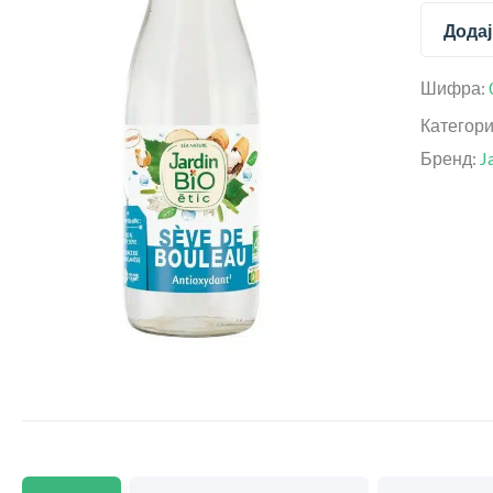
Додај
Шифра:
Категор
Бренд:
J