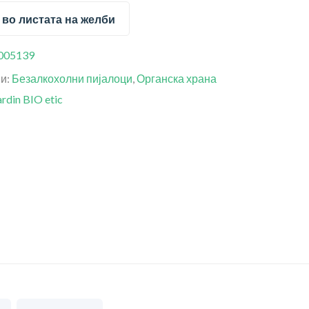
 во листата на желби
005139
ии:
Безалкохолни пијалоци
,
Органска храна
ardin BIO etic