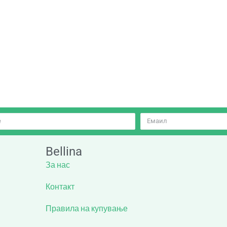
Bellina
За нас
Контакт
Правила на купување