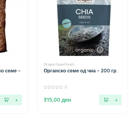
Dragon Superfoods
о семе –
Органско семе од чиа – 200 гр.
0
0
од
315,00
ден
5