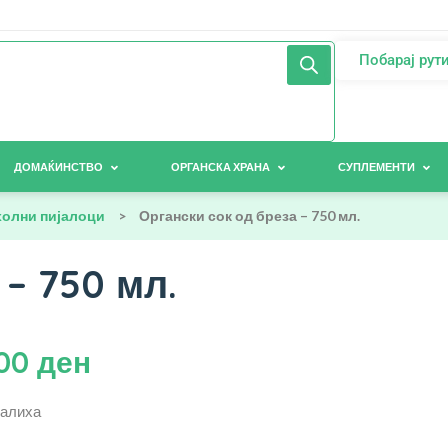
Побарај рут
ДОМАЌИНСТВО
ОРГАНСКА ХРАНА
СУПЛЕМЕНТИ
холни пијалоци
>
Органски сок од бреза – 750 мл.
 – 750 мл.
,00
ден
залиха