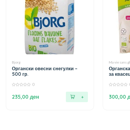
Bjorg
Ma vie sans g
Органски овесни снегулки –
Органска
500 гр.
за квасец
0
0
0
од
од
235,00
ден
300,00
5
5