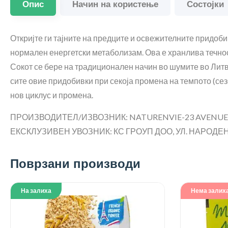
Опис
Начин на користење
Состојки
Откријте ги тајните на предците и освежителните придобив
нормален енергетски метаболизам. Ова е хранлива течност 
Сокот се бере на традиционален начин во шумите во Литв
сите овие придобивки при секоја промена на темпото (сезо
нов циклус и промена.
ПРОИЗВОДИТЕЛ/ИЗВОЗНИК: NATURENVIE-23 AVENUE P
ЕКСКЛУЗИВЕН УВОЗНИК: КС ГРОУП ДОО, УЛ. НАРОДЕН 
Поврзани производи
На залиха
Нема залих