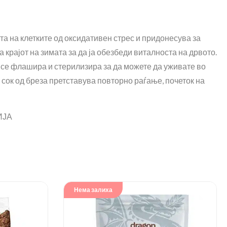
та на клетките од оксидативен стрес и придонесува за
 крајот на зимата за да ја обезбеди виталноста на дрвото.
 се флашира и стерилизира за да можете да уживате во
, сок од бреза претставува повторно раѓање, почеток на
ИЈА
Нема залиха