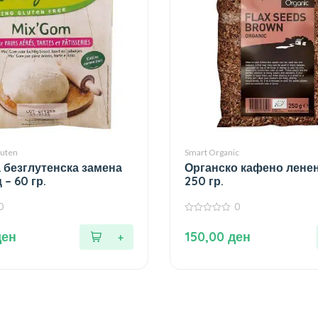
luten
Smart Organic
 безглутенска замена
Органско кафено ленен
 – 60 гр.
250 гр.
0
0
0
од
ден
150,00
ден
5