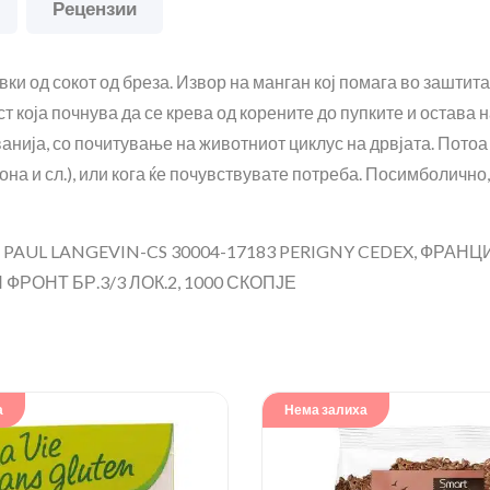
Рецензии
ки од сокот од бреза. Извор на манган кој помага во заштита
која почнува да се крева од корените до пупките и остава на
анија, со почитување на животниот циклус на дрвјата. Потоа
на и сл.), или кога ќе почувствувате потреба. Посимболично
AUL LANGEVIN-CS 30004-17183 PERIGNY CEDEX, ФРАНЦ
ФРОНТ БР.3/3 ЛОК.2, 1000 СКОПЈЕ
а
Нема залиха