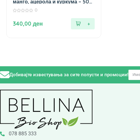
манго, ацерола и куркума – 500
мл.
0
0
од
340,00
ден
5
Добивајте известувања за сите попусти и промоции!
078 885 333