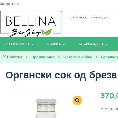
За нас
|
Блог
НЕГА И ХИГИЕНА
ШМИНКА
БЕБИЊА И ДЕЦА
Почетна
>
Продавница
>
Органска храна
>
Безалко
Органски сок од бреза
370
Нема на 