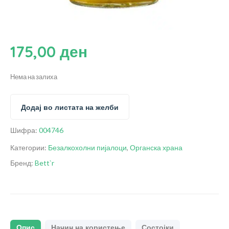
175,00
ден
Нема на залиха
Додај во листата на желби
Шифра:
004746
Категории:
Безалкохолни пијалоци
,
Органска храна
Бренд:
Bett`r
Опис
Начин на користење
Состојки