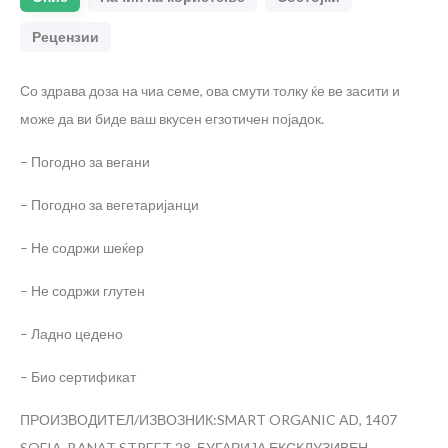
Рецензии
Со здрава доза на чиа семе, ова смути толку ќе ве засити и
може да ви биде ваш вкусен егзотичен појадок.
– Погодно за вегани
– Погодно за вегетаријанци
– Не содржи шеќер
– Не содржи глутен
– Ладно цедено
– Био сертификат
ПРОИЗВОДИТЕЛ/ИЗВОЗНИК:SMART ORGANIC AD, 1407
SOFIA, BANAT STREET 28, БУГАРИЈА
ЕКСКЛУЗИВЕН