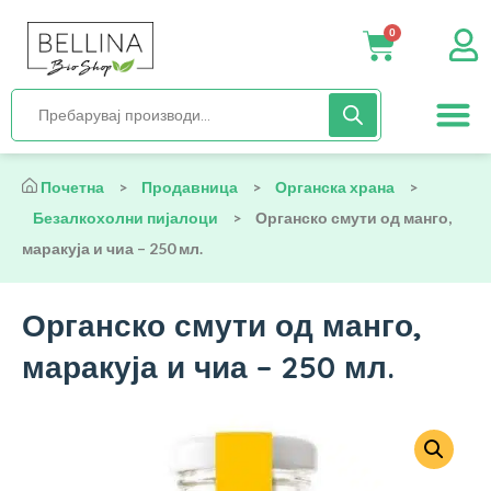
0
Нега и хиги
Бебиња и деца
Органска храна
Начин на исх
Почетна
>
Продавница
>
Органска храна
>
Безалкохолни пијалоци
>
Органско смути од манго,
маракуја и чиа – 250 мл.
Органско смути од манго,
маракуја и чиа – 250 мл.