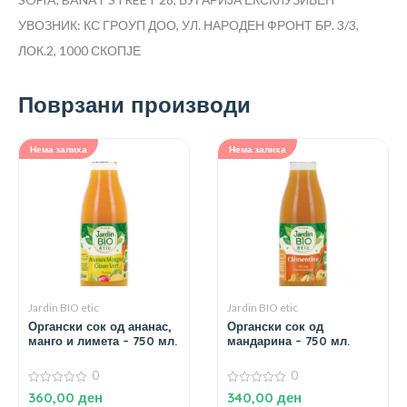
УВОЗНИК: КС ГРОУП ДОО, УЛ. НАРОДЕН ФРОНТ БР. 3/3,
ЛОК.2, 1000 СКОПЈЕ
Поврзани производи
Нема залиха
Нема залиха
Jardin BIO etic
Jardin BIO etic
Органски сок од ананас,
Органски сок од
манго и лимета – 750 мл.
мандарина – 750 мл.
0
0
0
0
360,00
ден
340,00
ден
од
од