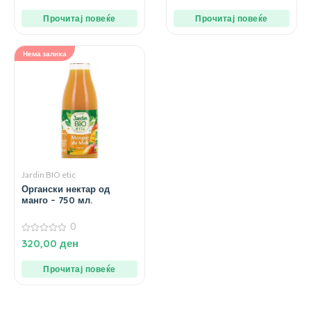
5
5
Прочитај повеќе
Прочитај повеќе
Нема залиха
Jardin BIO etic
Органски нектар од
манго – 750 мл.
0
0
320,00
ден
од
5
Прочитај повеќе