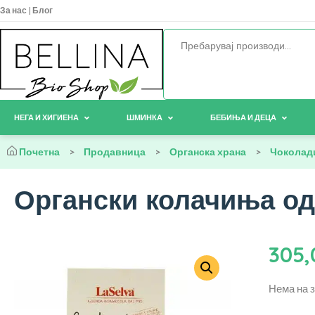
За нас
|
Блог
НЕГА И ХИГИЕНА
ШМИНКА
БЕБИЊА И ДЕЦА
Почетна
>
Продавница
>
Органска храна
>
Чоколади
Органски колачиња од 
305
Нема на 