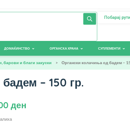
Побарај рут
ДОМАЌИНСТВО
ОРГАНСКА ХРАНА
СУПЛЕМЕНТИ
, барови и благи закуски
>
Органски колачиња од бадем – 15
бадем – 150 гр.
,00
ден
залиха