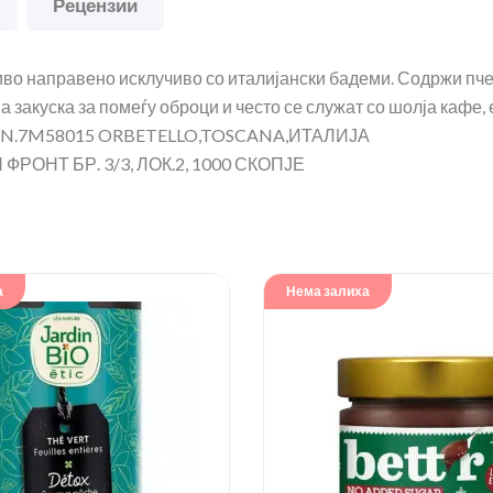
Рецензии
иво направено исклучиво со италијански бадеми. Содржи пчен
 закуска за помеѓу оброци и често се служат со шолја кафе, 
A N.7M58015 ORBETELLO,TOSCANA,ИТАЛИЈА
РОНТ БР. 3/3, ЛОК.2, 1000 СКОПЈЕ
а
Нема залиха