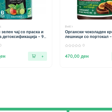
c
Bett`r
 зелен чај со праска и
Органски чоколаден кр
а детоксификација – 90
лешници со портокал – 
0
0
0
од
ден
470,00
ден
5