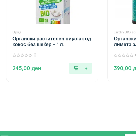
Bjorg
Jardin BIO eti
Органски растителен пијалак од
Органски
кокос без шеќер – 1 л.
лимета з
гр.
0
0
0
од
од
245,00
ден
390,00
5
5