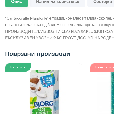
Опис
Начин на користење
Состојки
“Cantucci alle Mandorle” е традиционално италијанско пец
органски колачиња од бадеми се идеална, крцкава и вкусна
ПРОИЗВОДИТЕЛ/ИЗВОЗНИК:LASELVA SARLU,S.P.81 OS
ЕКСКЛУЗИВЕН УВОЗНИК: КС ГРОУП ДОО, УЛ. НАРОДЕН Ф
Поврзани производи
На залиха
Нема залих