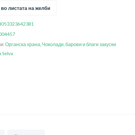
 во листата на желби
8053323642381
004457
ии:
Органска храна
,
Чоколади, барови и благи закуски
a Selva