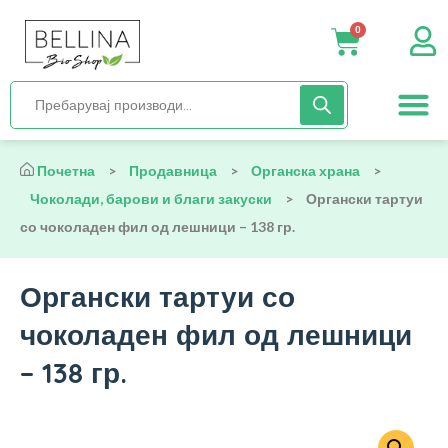
0
Нега и хиги
Бебиња и деца
Органска храна
Начин на исх
Почетна
>
Продавница
>
Органска храна
>
Чоколади, барови и благи закуски
>
Органски тартуи
со чоколаден фил од лешници – 138 гр.
Органски тартуи со
чоколаден фил од лешници
– 138 гр.