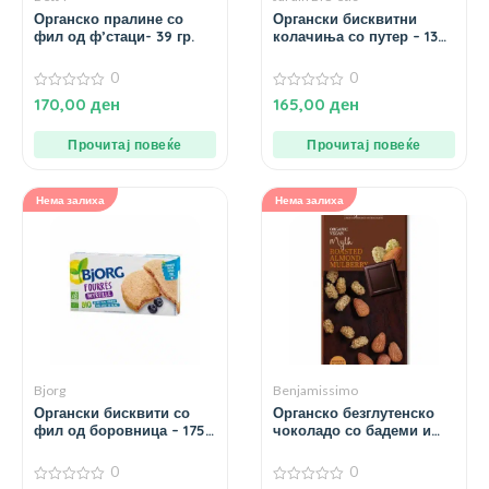
Органско пралине со
Органски бисквитни
фил од ф’стаци- 39 гр.
колачиња со путер – 130
гр.
0
0
0
0
170,00
ден
165,00
ден
од
од
5
5
Прочитај повеќе
Прочитај повеќе
Нема залиха
Нема залиха
Bjorg
Benjamissimo
Органски бисквити со
Органско безглутенско
фил од боровница – 175
чоколадо со бадеми и
гр.
дудинки – 60 гр.
0
0