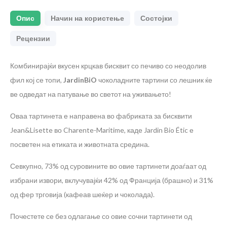
Опис
Начин на користење
Состојки
Рецензии
Комбинирајќи вкусен крцкав бисквит со печиво со неодолив
фил кој се топи,
JardinBiO
чоколадните тартини со лешник ќе
ве одведат на патување во светот на уживањето!
Оваа тартинета е направена во фабриката за бисквити
Jean&Lisette во Charente-Maritime, каде Jardin Bio Étic е
посветен на етиката и животната средина.
Севкупно, 73% од суровините во овие тартинети доаѓаат од
избрани извори, вклучувајќи 42% од Франција (брашно) и 31%
од фер трговија (кафеав шеќер и чоколада).
Почестете се без одлагање со овие сочни тартинети од