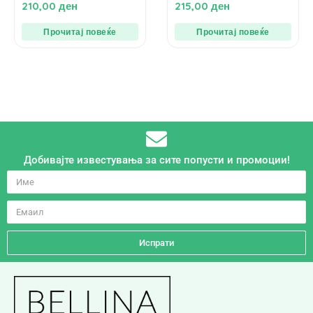
0
0
210,00
ден
215,00
ден
од
од
5
5
Прочитај повеќе
Прочитај повеќе
Добивајте известувања за сите попусти и промоции!
Испрати