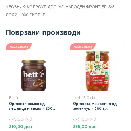
УВОЗНИК: КС ГРОУП ДОО, УЛ. НАРОДЕН ФРОНТ БР. 3/3,
ЛОК.2, 1000 СКОПЈЕ
Поврзани производи
Нема залиха
Нема залиха
Bett`r
Jardin BIO etic
Органски намаз од
Органска мешавина од
лешници и какао – 250
зеленчук – 660 гр.
гр.
0
0
0
0
310,00
ден
335,00
ден
од
од