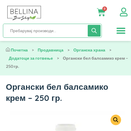
0
Нега и хиги
Бебиња и деца
Органска храна
Начин на исх
Почетна
>
Продавница
>
Органска храна
>
Додатоци за готвење
>
Органски бел балсамико крем –
250 гр.
Органски бел балсамико
крем – 250 гр.