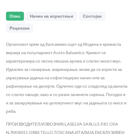
Опис
Начин на користење
Состојки
Рецензии
Органскиот крем од балсамико оцет од Модена е кремаста
верзија на популарниот Aceto Balsamico. Кремот се
карактеризира со лесна овошна арома и слатко-кисел вкус.
Идеален за глазирање, маринирање, може да се користи за
украсување јадења на софистициран начин или за
рафинирање на десерти. Одлично оди со сладолед од ванила
со слатко овошје, како и со разни зачинети сирења. Погоден е
и за заокружување на целокупниот вкус на јадењата со месо и
риба.
ПРОИЗВОДИТЕЛ/ИЗВОЗНИК:LASELVA SARLU,S.P.81 OSA
N.7M58015 ORBETELLO,TOSCANA,ИТАЛИЈА
ЕКСКЛУЗИВЕН