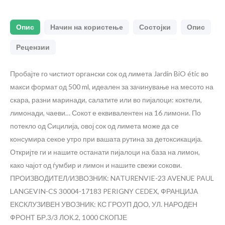
Опис
Начин на користење
Состојки
Опис
Рецензии
Пробајте го чистиот органски сок од лимета Jardin BiO étic во
макси формат од 500 ml, идеален за зачинување на месото на
скара, разни маринади, салатите или во пијалоци: коктели,
лимонади, чаеви… Сокот е еквивалентен на 16 лимони. По
потекло од Сицилија, овој сок од лимета може да се
консумира секое утро при вашата рутина за детоксикација.
Откријте ги и нашите останати пијалоци на база на лимон,
како чајот од ѓумбир и лимон и нашите свежи сокови.
ПРОИЗВОДИТЕЛ/ИЗВОЗНИК: NATURENVIE-23 AVENUE PAUL
LANGEVIN-CS 30004-17183 PERIGNY CEDEX, ФРАНЦИЈА
ЕКСКЛУЗИВЕН УВОЗНИК: КС ГРОУП ДОО, УЛ. НАРОДЕН
ФРОНТ БР.3/3 ЛОК.2, 1000 СКОПЈЕ