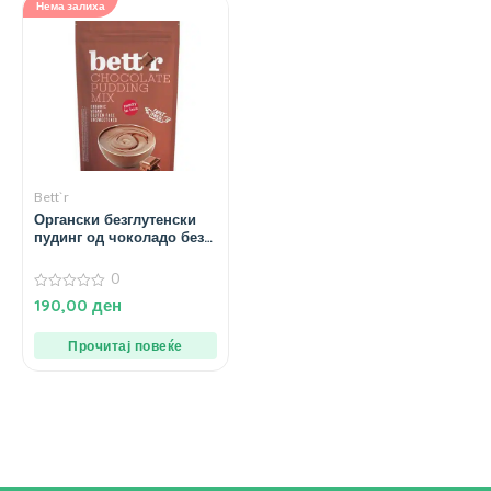
Нема залиха
Bett`r
Органски безглутенски
пудинг од чоколадо без
додаден шеќер – 200 гр.
0
0
190,00
ден
од
5
Прочитај повеќе