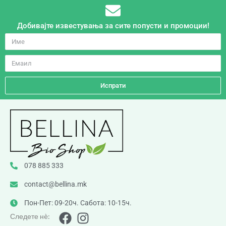
Добивајте известувања за сите попусти и промоции!
Испрати
078 885 333
contact@bellina.mk
Пон-Пет: 09-20ч. Сабота: 10-15ч.
Следете нè: