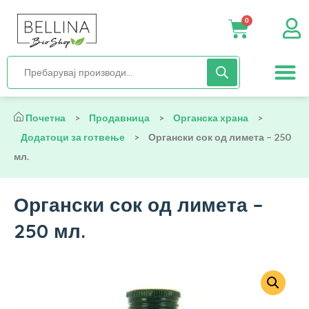
0
Нега и хиги
Бебиња и деца
Органска храна
Начин на исх
Почетна
>
Продавница
>
Органска храна
>
Додатоци за готвење
>
Органски сок од лимета – 250
мл.
Органски сок од лимета –
250 мл.