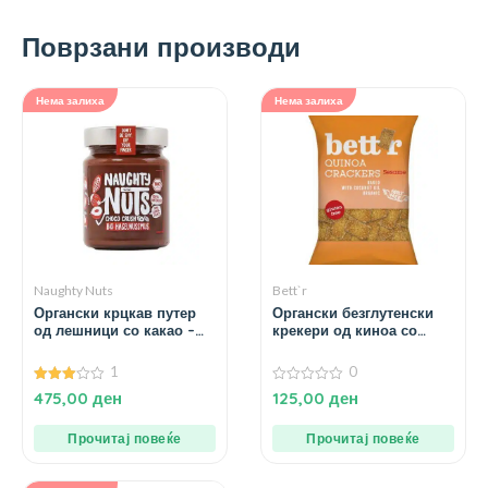
Поврзани производи
Нема залиха
Нема залиха
Naughty Nuts
Bett`r
Органски крцкав путер
Органски безглутенски
од лешници со какао –
крекери од киноа со
250 гр.
сусам – 100 гр.
1
0
3.00
0
475,00
ден
125,00
ден
од 5
од
5
Прочитај повеќе
Прочитај повеќе