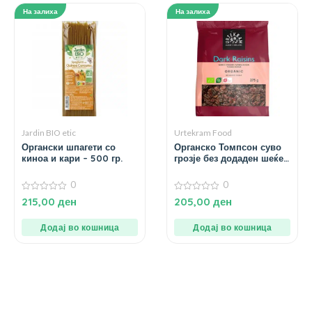
На залиха
На залиха
Jardin BIO etic
Urtekram Food
Органски шпагети со
Органско Томпсон суво
киноа и кари – 500 гр.
грозје без додаден шеќер
– 200 гр.
0
0
0
0
215,00
ден
205,00
ден
од
од
5
5
Додај во кошница
Додај во кошница