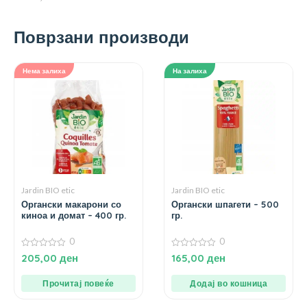
Поврзани производи
Нема залиха
На залиха
Jardin BIO etic
Jardin BIO etic
Органски макарони со
Органски шпагети – 500
киноа и домат – 400 гр.
гр.
0
0
0
0
205,00
ден
165,00
ден
од
од
5
5
Прочитај повеќе
Додај во кошница