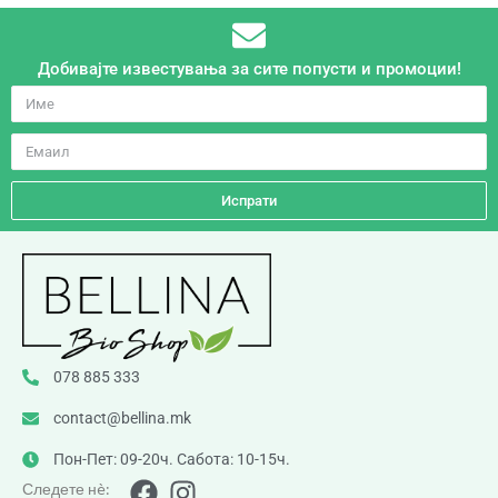
Добивајте известувања за сите попусти и промоции!
Испрати
078 885 333
contact@bellina.mk
Пон-Пет: 09-20ч. Сабота: 10-15ч.
Следете нè: