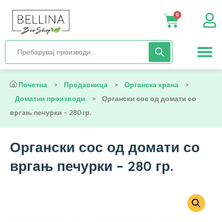
0
Нега и хиги
Бебиња и деца
Органска храна
Начин на исх
Почетна
>
Продавница
>
Органска храна
>
Доматни производи
>
Органски сос од домати со
вргањ печурки – 280 гр.
Органски сос од домати со
вргањ печурки – 280 гр.