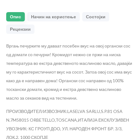
Опис
Начин на користење
Состојки
Рецензии
Вргањ печурките му даваат посебен вкус на овој органски сос
од домати со печурки! Кромидот нежно се пржи на ниска
температура во екстра девственото маслиново масло, давајќи
му го карактеристичниот вкус на сосот. Затоа овој сос има вкус
како да е направен дома! Органски сос направен од 100%
тоскански домати, кромид и екстра девствено маслиново
масло за секаков вид на тестенини.
ПРОИЗВОДИТЕЛ/ИЗВОЗНИК:LASELVA SARLU,S.P.81 OSA
N.7M58015 ORBETELLO,TOSCANA,ИТАЛИЈА
ЕКСКЛУЗИВЕН
УВОЗНИК: КС ГРОУП ДОО, УЛ. НАРОДЕН ФРОНТ БР. 3/3,
ЛОК.2, 1000 СКОПЈЕ