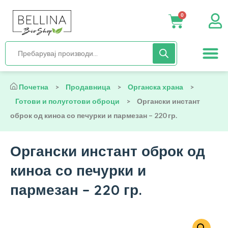
0
Нега и хиги
Бебиња и деца
Органска храна
Начин на исх
Почетна
>
Продавница
>
Органска храна
>
Готови и полуготови оброци
>
Органски инстант
оброк од киноа со печурки и пармезан – 220 гр.
Органски инстант оброк од
киноа со печурки и
пармезан – 220 гр.