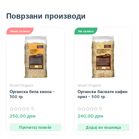
Поврзани производи
Нема залиха
На залиха
Smart Organic
Smart Organic
Органска бела киноа –
Органски басмати кафен
300 гр.
ориз – 500 гр.
0
0
0
0
250,00
ден
240,00
ден
од
од
5
5
Прочитај повеќе
Додај во кошница