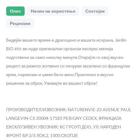
Опис
Начин на користење
Состојки
Рецензии
Бидејќи вашето време е драгоцено и вашата исхрана, Jardin
BiO étic ви нуди оригинални органски експрес менија
подготвени за само неколку минути.Откријте го овој вкусен
рецепт за рижото зготвено со печурки засилено со француски
крем, пармезан и шмек бело вино.Практично и вкусно
решение за оброк. Уживајте во вашиот оброк!
ПРОИЗВОДИТЕЛ/ИЗВОЗНИК: NATURENVIE-23 AVENUE PAUL
LANGEVIN-CS 30004-17183 PERIGNY CEDEX, ФРАНЦИЈА
ЕКСКЛУЗИВЕН УВОЗНИК: КС ГРОУП ДОО, УЛ. НАРОДЕН
ФРОНТ БР.3/3 ЛОК.2, 1000 СКОПЈЕ