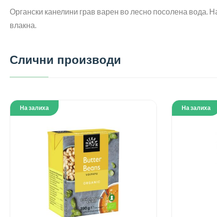
Органски канелини грав варен во лесно посолена вода. Н
влакна.
Слични производи
На залиха
На залиха