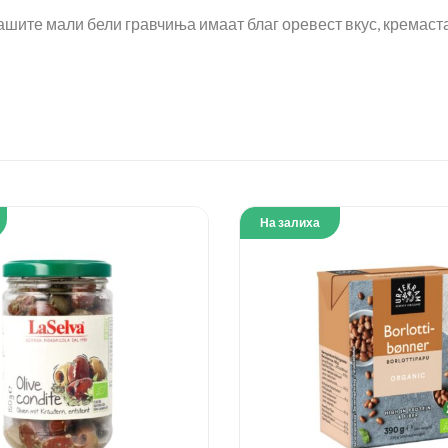
ашите мали бели гравчиња имаат благ оревест вкус, кремаста
На залиха