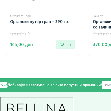
Urtekram Food
La Selva
Органски путер грав – 390 гр.
Органски
со зачини
0
0
0
од
од
165,00
ден
370,00
5
5
Добивајте известувања за сите попусти и промоции!