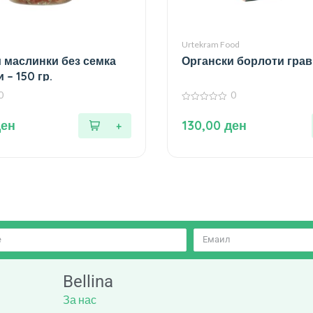
Urtekram Food
 маслинки без семка
Органски борлоти грав 
 – 150 гр.
0
0
0
од
ден
130,00
ден
5
Bellina
За нас