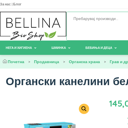
За нас
|
Блог
НЕГА И ХИГИЕНА
ШМИНКА
БЕБИЊА И ДЕЦА
Почетна
>
Продавница
>
Органска храна
>
Грав и д
Органски канелини бел
145,