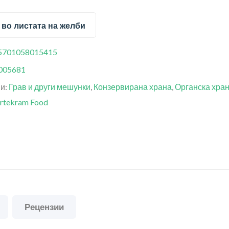
 во листата на желби
5701058015415
005681
ии:
Грав и други мешунки
,
Конзервирана храна
,
Органска хра
rtekram Food
Рецензии