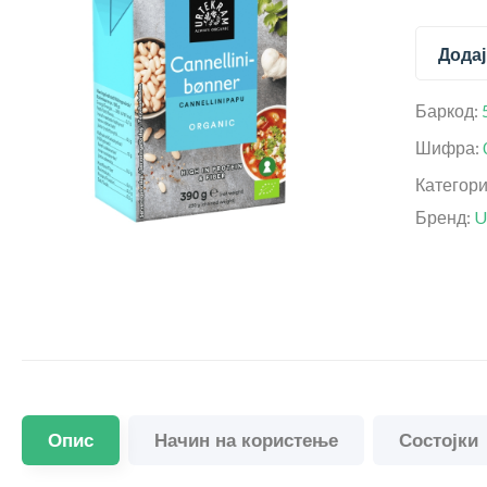
Додај
Баркод:
Шифра:
Категор
Бренд:
U
Опис
Начин на користење
Состојки