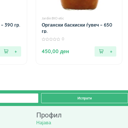
Jardin BIO etic
– 390 гр.
Органски баскиски ѓувеч – 650
гр.
0
0
од
450,00
ден
5
Испрати
Профил
Најава