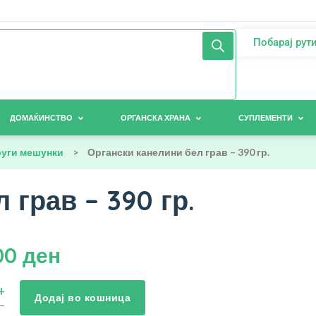
Побарај рут
ДОМАЌИНСТВО
ОРГАНСКА ХРАНА
СУПЛЕМЕНТИ
руги мешунки
>
Органски канелини бел грав – 390 гр.
 грав – 390 гр.
00
ден
Додај во кошница