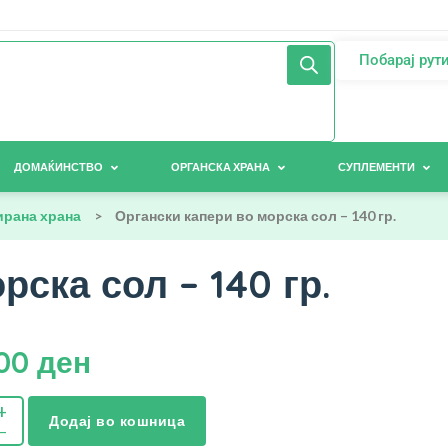
Побарај рут
ДОМАЌИНСТВО
ОРГАНСКА ХРАНА
СУПЛЕМЕНТИ
ирана храна
>
Органски капери во морска сол – 140 гр.
рска сол – 140 гр.
,00
ден
Додај во кошница