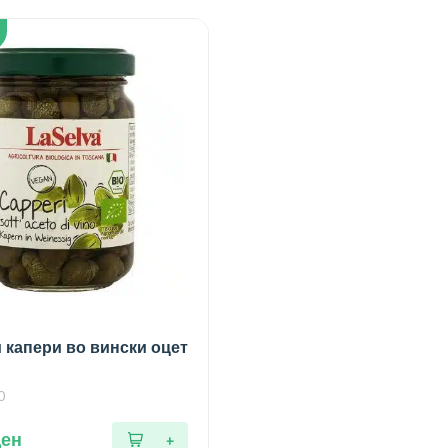
 капери во вински оцет
0
ден