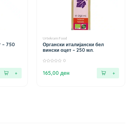
Urtekram Food
 – 750
Органски италијански бел
вински оцет – 250 мл.
0
0
од
165,00
ден
5