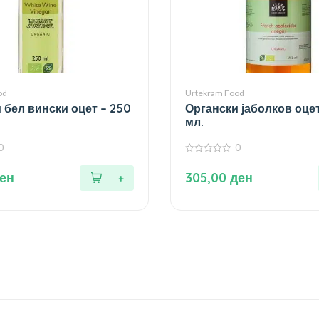
od
Urtekram Food
 бел вински оцет – 250
Органски јаболков оцет
мл.
0
0
0
од
ен
305,00
ден
5