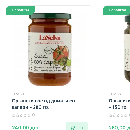
На залиха
На залиха
La Selva
La Selva
Органски сос од домати со
Органски
капери – 280 гр.
– 150 гр.
0
0
0
од
од
240,00
ден
280,00
5
5