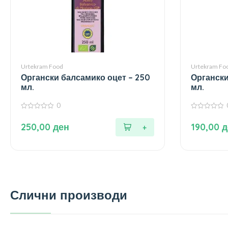
Urtekram Food
Urtekram Fo
Органски балсамико оцет – 250
Органски
мл.
мл.
0
0
0
од
од
250,00
ден
190,00
д
5
5
Слични производи