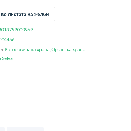
 во листата на желби
8018759000969
004466
ии:
Конзервирана храна
,
Органска храна
a Selva