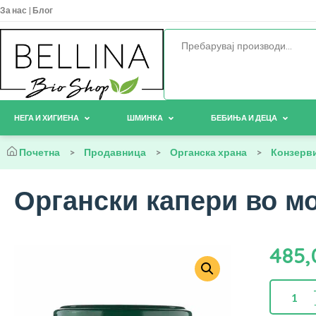
За нас
|
Блог
НЕГА И ХИГИЕНА
ШМИНКА
БЕБИЊА И ДЕЦА
Почетна
>
Продавница
>
Органска храна
>
Конзерв
Органски капери во мо
485