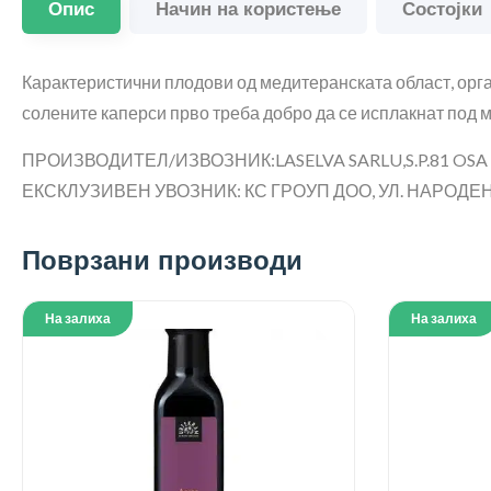
Опис
Начин на користење
Состојки
Карактеристични плодови од медитеранската област, орган
солените каперси прво треба добро да се исплакнат под м
ПРОИЗВОДИТЕЛ/ИЗВОЗНИК:LASELVA SARLU,S.P.81 OS
ЕКСКЛУЗИВЕН УВОЗНИК: КС ГРОУП ДОО, УЛ. НАРОДЕН Ф
Поврзани производи
На залиха
На залиха