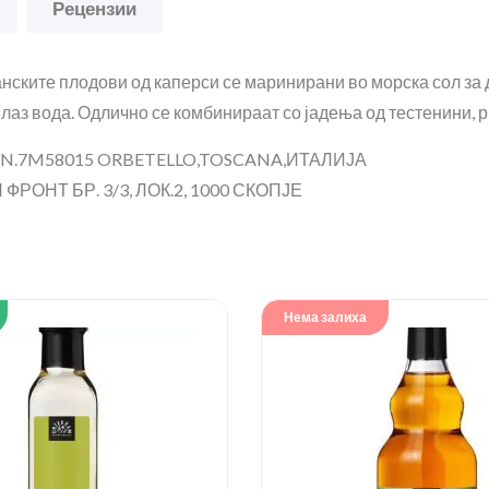
Рецензии
ските плодови од каперси се маринирани во морска сол за да
лаз вода. Одлично се комбинираат со јадења од тестенини, р
A N.7M58015 ORBETELLO,TOSCANA,ИТАЛИЈА
РОНТ БР. 3/3, ЛОК.2, 1000 СКОПЈЕ
Нема залиха