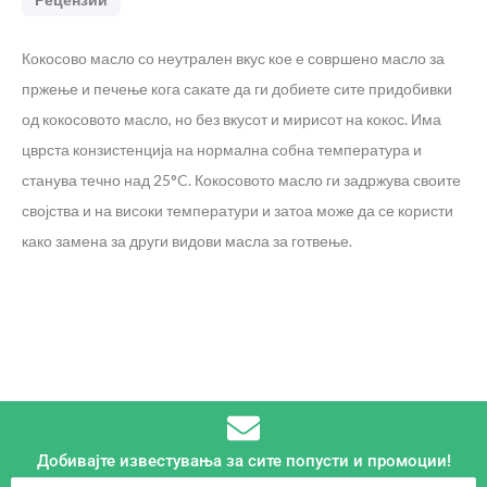
Кокосово масло со неутрален вкус кое е совршено масло за
пржење и печење кога сакате да ги добиете сите придобивки
од кокосовото масло, но без вкусот и мирисот на кокос. Има
цврста конзистенција на нормална собна температура и
станува течно над 25°C. Кокосовото масло ги задржува своите
својства и на високи температури и затоа може да се користи
како замена за други видови масла за готвење.
Добивајте известувања за сите попусти и промоции!