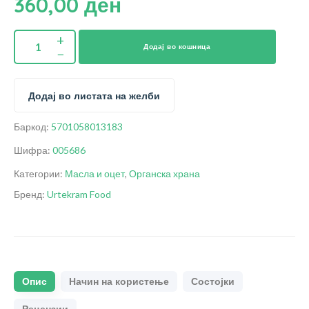
360,00
ден
Додај во кошница
Додај во листата на желби
Баркод:
5701058013183
Шифра:
005686
Категории:
Масла и оцет
,
Органска храна
Бренд:
Urtekram Food
Опис
Начин на користење
Состојки
Рецензии