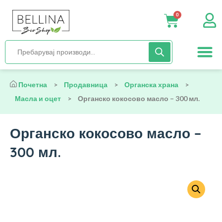
0
Нега и хиги
Бебиња и деца
Органска храна
Начин на исх
Почетна
>
Продавница
>
Органска храна
>
Масла и оцет
>
Органско кокосово масло – 300 мл.
Органско кокосово масло –
300 мл.