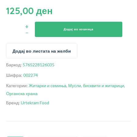
125,00
ден
Додај во кошница
Додај во листата на желби
Баркод:
5765228126035
Шифра:
002274
Категории:
Житарки и семиња
,
Мусли, бисквити и житарици
,
Органска храна
Бренд:
Urtekram Food