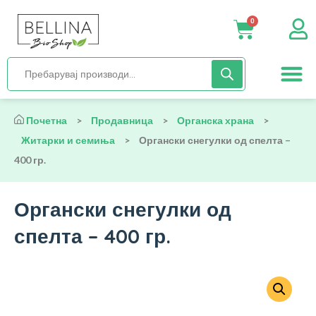
0
Нега и хиги
Бебиња и деца
Органска храна
Начин на исх
Почетна
>
Продавница
>
Органска храна
>
Житарки и семиња
>
Органски снегулки од спелта –
400 гр.
Органски снегулки од
спелта – 400 гр.