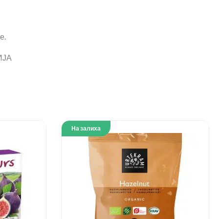
е.
ИЈА
На залиха