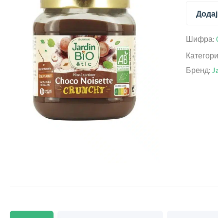
Додај
Шифра:
Категор
Бренд:
J