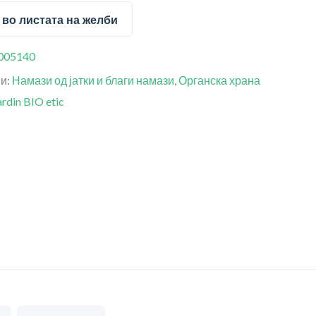
 во листата на желби
005140
ии:
Намази од јатки и благи намази
,
Органска храна
ardin BIO etic