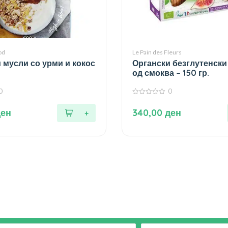
od
Le Pain des Fleurs
 мусли со урми и кокос
Органски безглутенски
од смоква – 150 гр.
0
0
0
од
ден
340,00
ден
5