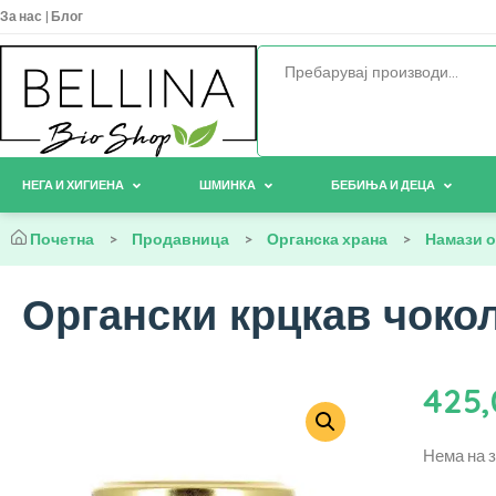
За нас
|
Блог
НЕГА И ХИГИЕНА
ШМИНКА
БЕБИЊА И ДЕЦА
Почетна
>
Продавница
>
Органска храна
>
Намази о
Органски крцкав чокол
425
Нема на 