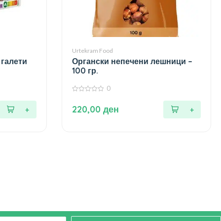
Urtekram Food
 галети
Органски непечени лешници –
100 гр.
0
0
од
220,00
ден
5