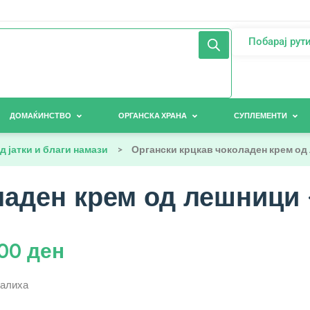
Побарај рут
ДОМАЌИНСТВО
ОРГАНСКА ХРАНА
СУПЛЕМЕНТИ
д јатки и благи намази
>
Органски крцкав чоколаден крем од 
аден крем од лешници –
,00
ден
залиха