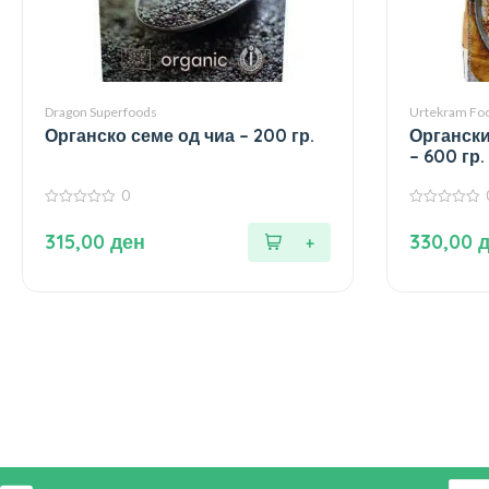
Dragon Superfoods
Urtekram Fo
Органско семе од чиа – 200 гр.
Органски
– 600 гр.
0
0
0
од
од
315,00
ден
330,00
5
5