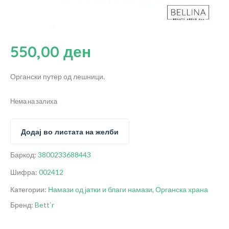
550,00
ден
Органски путер од лешници.
Нема на залиха
Додај во листата на желби
Баркод:
3800233688443
Шифра:
002412
Категории:
Намази од јатки и благи намази
,
Органска храна
Бренд:
Bett`r