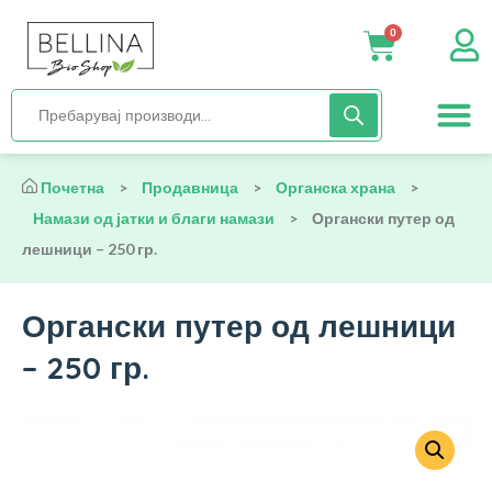
0
Нега и хиги
Бебиња и деца
Органска храна
Начин на исх
Почетна
>
Продавница
>
Органска храна
>
Намази од јатки и благи намази
>
Органски путер од
лешници – 250 гр.
Органски путер од лешници
– 250 гр.