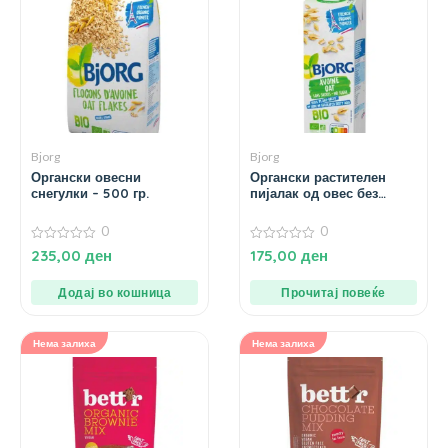
Bjorg
Bjorg
Органски овесни
Органски растителен
снегулки – 500 гр.
пијалак од овес без
шеќер – 1 л.
0
0
0
0
235,00
ден
175,00
ден
од
од
5
5
Додај во кошница
Прочитај повеќе
Нема залиха
Нема залиха