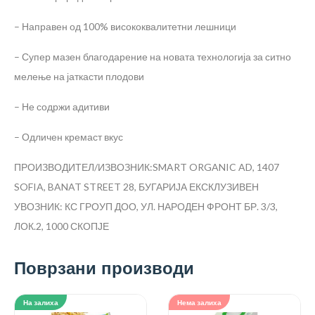
– Направен од 100% висококвалитетни лешници
– Супер мазен благодарение на новата технологија за ситно
мелење на јаткасти плодови
– Не содржи адитиви
– Одличен кремаст вкус
ПРОИЗВОДИТЕЛ/ИЗВОЗНИК:SMART ORGANIC AD, 1407
SOFIA, BANAT STREET 28, БУГАРИЈА
ЕКСКЛУЗИВЕН
УВОЗНИК: КС ГРОУП ДОО, УЛ. НАРОДЕН ФРОНТ БР. 3/3,
ЛОК.2, 1000 СКОПЈЕ
Поврзани производи
На залиха
Нема залиха