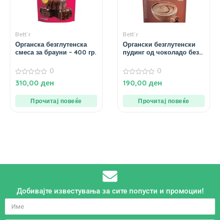
Bett`r
Bett`r
Органска безглутенска
Органски безглутенски
смеса за брауни – 400 гр.
пудинг од чоколадо без
додаден шеќер – 200 гр.
0
0
0
0
310,00
ден
190,00
ден
од
од
5
5
Прочитај повеќе
Прочитај повеќе
Добивајте известувања за сите попусти и промоции!