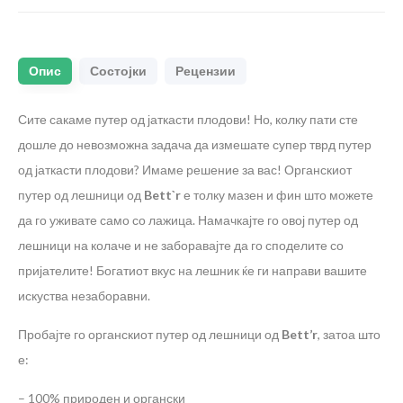
Опис
Состојки
Рецензии
Сите сакаме путер од јаткасти плодови! Но, колку пати сте
дошле до невозможна задача да измешате супер тврд путер
од јаткасти плодови? Имаме решение за вас! Органскиот
путер од лешници од
Bett`r
е толку мазен и фин што можете
да го уживате само со лажица. Намачкајте го овој путер од
лешници на колаче и не заборавајте да го споделите со
пријателите! Богатиот вкус на лешник ќе ги направи вашите
искуства незаборавни.
Пробајте го органскиот путер од лешници од
Bett’r
, затоа што
е:
– 100% природен и органски