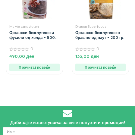
Ma vie sans gluten
Dragon Superfoods
Органски безглутенски
Органско безглутенско
фусили од хелда – 500
брашно од наут – 200 гр.
гр.
0
0
0
0
490,00
ден
135,00
ден
од
од
5
5
Прочитај повеќе
Прочитај повеќе
Добивајте известувања за сите попусти и промоции!