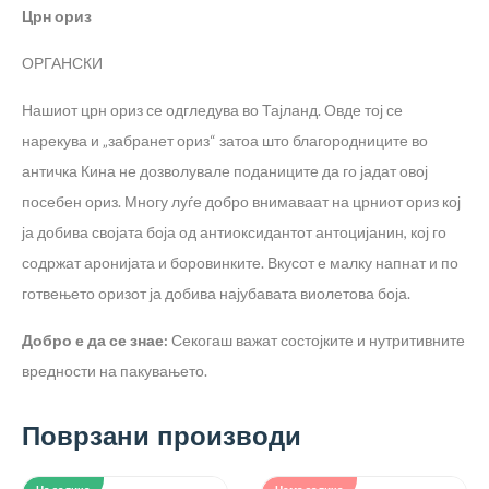
Црн ориз
ОРГАНСКИ
Нашиот црн ориз се одгледува во Тајланд. Овде тој се
нарекува и „забранет ориз“ затоа што благородниците во
античка Кина не дозволувале поданиците да го јадат овој
посебен ориз. Многу луѓе добро внимаваат на црниот ориз кој
ја добива својата боја од антиоксидантот антоцијанин, кој го
содржат аронијата и боровинките. Вкусот е малку напнат и по
готвењето оризот ја добива најубавата виолетова боја.
Добро е да се знае:
Секогаш важат состојките и нутритивните
вредности на пакувањето.
Поврзани производи
На залиха
Нема залиха