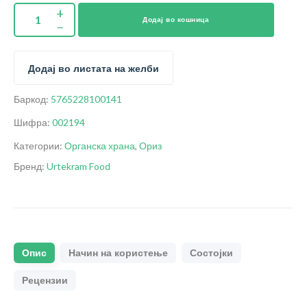
Додај во кошница
Додај во листата на желби
Баркод:
5765228100141
Шифра:
002194
Категории:
Органска храна
,
Ориз
Бренд:
Urtekram Food
Опис
Начин на користење
Состојки
Рецензии