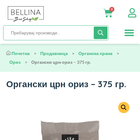
0
Нега и хиги
Бебиња и деца
Органска храна
Начин на исх
Почетна
>
Продавница
>
Органска храна
>
Ориз
>
Органски црн ориз – 375 гр.
Органски црн ориз – 375 гр.