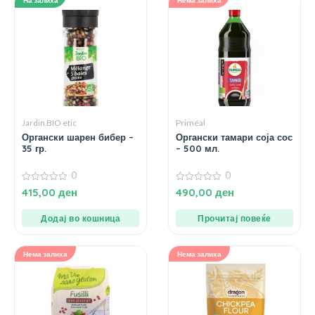
Jardin BIO etic
Priméal
Органски шарен бибер –
Органски тамари соја сос
35 гр.
– 500 мл.
0
0
0
0
415,00
ден
490,00
ден
од
од
5
5
Додај во кошница
Прочитај повеќе
Нема залиха
Нема залиха