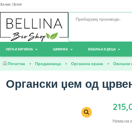
За нас
|
Блог
НЕГА И ХИГИЕНА
ШМИНКА
БЕБИЊА И ДЕЦА
Почетна
>
Продавница
>
Органска храна
>
Овошни 
Органски џем од црвен
215,
Нема на 