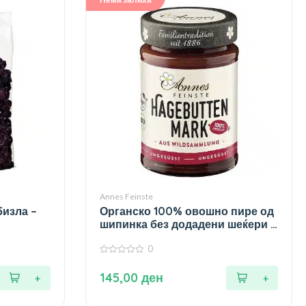
Annes Feinste
бизла –
Органско 100% овошно пире од
шипинка без додадени шеќери –
190 гр.
0
0
од
145,00
ден
5