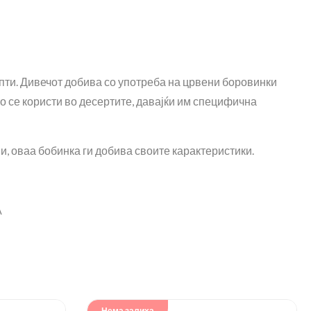
пти. Дивечот добива со употреба на црвени боровинки
о се користи во десертите, давајќи им специфична
, оваа бобинка ги добива своите карактеристики.
А
Нема залиха