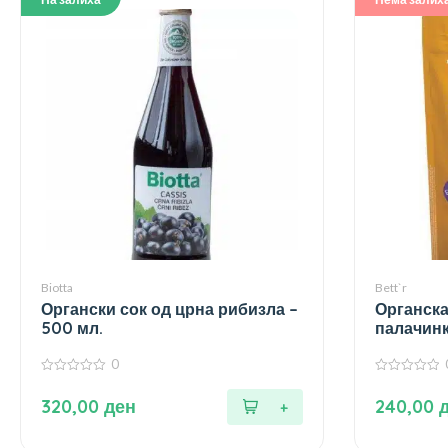
Biotta
Bett`r
Органски сок од црна рибизла –
Органска
500 мл.
палачинк
0
0
0
од
од
320,00
ден
240,00
5
5