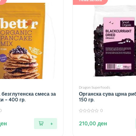
Dragon Superfoods
 безглутенска смеса за
Органска сува црна ри
и – 400 гр.
150 гр.
0
0
0
од
ден
210,00
ден
5