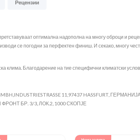
Рецензии
претставуваат оптимална надополна на многу оброци и реце
изводи се погодни за перфектен финиш. И секако, многу чест
а клима. Благодарение на тие специфични климатски услови
H,INDUSTRIESTRASSE 11,97437 HASSFURT, ГЕРМАНИЈ
РОНТ БР. 3/3, ЛОК.2, 1000 СКОПЈЕ
а
Нема залиха