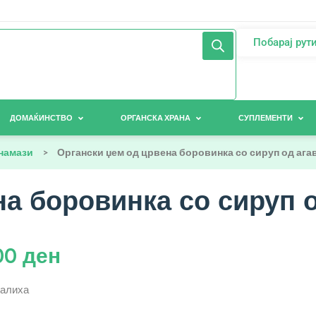
Побарај рут
ДОМАЌИНСТВО
ОРГАНСКА ХРАНА
СУПЛЕМЕНТИ
намази
>
Органски џем од црвена боровинка со сируп од агаве
а боровинка со сируп од
00
ден
залиха