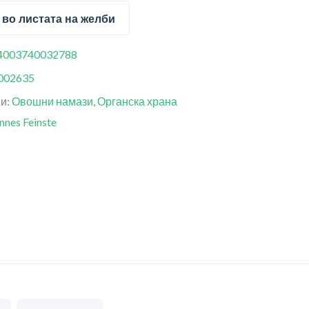
 во листата на желби
4003740032788
002635
ии:
Овошни намази
,
Органска храна
nnes Feinste