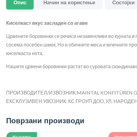
Опис
Начин на користење
Состојки
Киселкаст вкус засладен со агаве
Црвените боровинки се речиси незаменливи во кујната и 
сосема посебен шмек. Но и обичните меса и млечните про
киселкаста нота.
Нашите црвени боровинки растат во суровата скандинавск
ПРОИЗВОДИТЕЛ/ИЗВОЗНИК:MAINTAL KONFITÜREN GMB
ЕКСКЛУЗИВЕН УВОЗНИК: КС ГРОУП ДОО, УЛ. НАРОДЕН Ф
Поврзани производи
На залиха
Нема залих