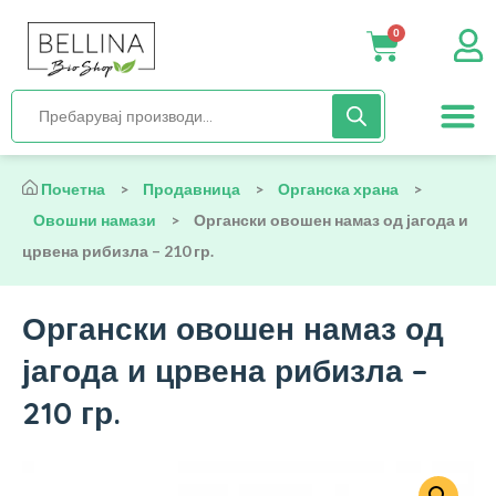
0
Нега и хиги
Бебиња и деца
Органска храна
Начин на исх
Почетна
>
Продавница
>
Органска храна
>
Овошни намази
>
Органски овошен намаз од јагода и
црвена рибизла – 210 гр.
Органски овошен намаз од
јагода и црвена рибизла –
210 гр.