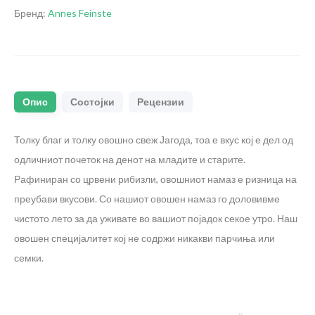
Бренд:
Annes Feinste
Опис
Состојки
Рецензии
Толку благ и толку овошно свеж
Јагода, тоа е вкус кој е дел од
одличниот почеток на денот на младите и старите.
Рафиниран со црвени рибизли, овошниот намаз е ризница на
преубави вкусови. Со нашиот овошен намаз го доловивме
чистото лето за да уживате во вашиот појадок секое утро. Наш
овошен специјалитет кој не содржи никакви парчиња или
семки.