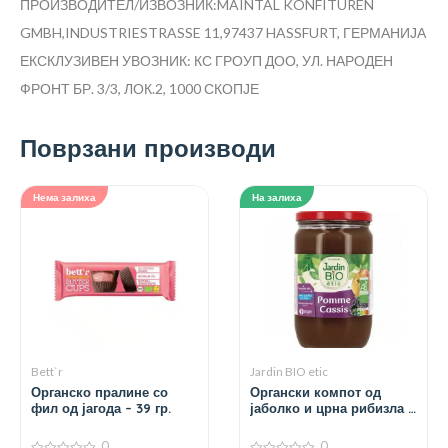
ПРОИЗВОДИТЕЛ/ИЗВОЗНИК:MAINTAL KONFITÜREN
GMBH,INDUSTRIESTRASSE 11,97437 HASSFURT, ГЕРМАНИЈА
ЕКСКЛУЗИВЕН УВОЗНИК: КС ГРОУП ДОО, УЛ. НАРОДЕН
ФРОНТ БР. 3/3, ЛОК.2, 1000 СКОПЈЕ
Поврзани производи
Нема залиха
На залиха
Bett`r
Jardin BIO etic
Органско пралине со
Органски компот од
фил од јагода – 39 гр.
јаболко и црна рибизла –
680 гр.
0
0