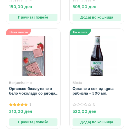
0
0
150,00
ден
305,00
ден
од
од
5
5
Прочитај повеќе
Додај во кошница
Нема залиха
На залиха
Benjamissimo
Biotta
Органско безглутенско
Органски сок од црна
бело чоколадо со јагода
рибизла – 500 мл.
и киноа зрна – 60 гр.
1
0
5.00
0
210,00
ден
320,00
ден
од 5
од
5
Прочитај повеќе
Додај во кошница