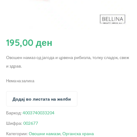
195,00
ден
Овошен намаз од јагода и црвена рибизла, толку сладок, свеж
и здрав.
Нема на залиха
Додај во листата на желби
Баркод:
4003740033204
Шифра:
002677
Категории:
Овошни намази
,
Органска храна