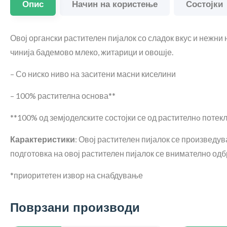
Опис
Начин на користење
Состојки
Овој органски растителен пијалок со сладок вкус и нежни
чинија бадемово млеко, житарици и овошје.
– Со ниско ниво на заситени масни киселини
– 100% растителна основа**
**100% од земјоделските состојки се од растителнo потек
Карактеристики
: Овој растителен пијалок се произведу
подготовка на овој растителен пијалок се внимателно одб
*приоритетен извор на снабдување
Поврзани производи