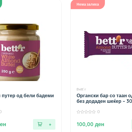
Нема залиха
Bett`r
 путер од бели бадеми
Органски бар со таан 
без додаден шеќер – 30
0
0
0
од
ен
100,00
ден
5