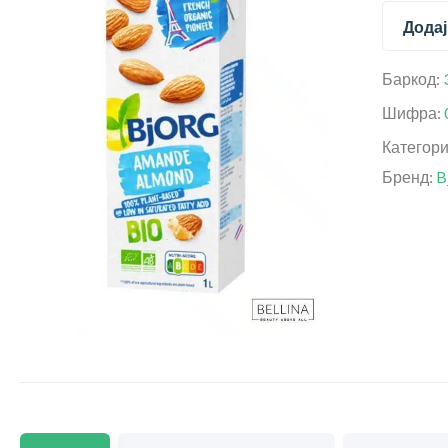
Додај
Баркод:
Шифра:
Категор
Бренд:
B