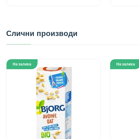
Слични производи
На залиха
На залиха