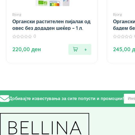
Bjorg
Bjorg
Органски растителен пијалак од
Органски
овес без додаден шеќер – 1 л.
бадем без
0
0
0
од
од
220,00
ден
245,00
5
5
Добивајте известувања за сите попусти и промоции!