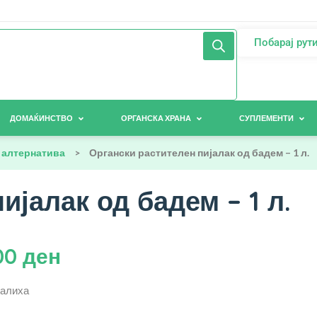
Побарај рут
ДОМАЌИНСТВО
ОРГАНСКА ХРАНА
СУПЛЕМЕНТИ
 алтернатива
>
Органски растителен пијалак од бадем – 1 л.
ијалак од бадем – 1 л.
00
ден
залиха