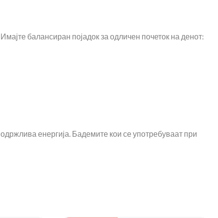
 Имајте балансиран појадок за одличен почеток на денот:
% одржлива енергија. Бадемите кои се употребуваат при