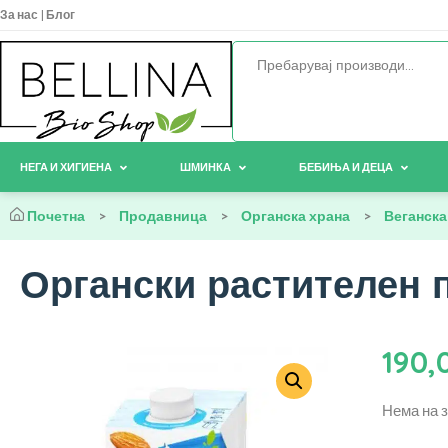
За нас
|
Блог
НЕГА И ХИГИЕНА
ШМИНКА
БЕБИЊА И ДЕЦА
Почетна
>
Продавница
>
Органска храна
>
Веганска
Органски растителен п
190,
Нема на 