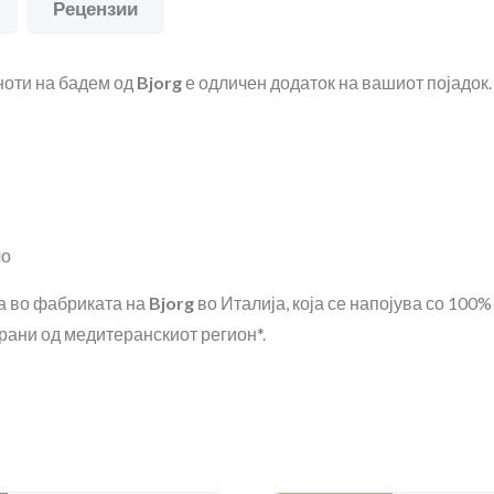
Рецензии
 ноти на бадем од
Bjorg
е одличен додаток на вашиот појадок.
ло
ва во фабриката на
Bjorg
во Италија, која се напојува со 100
рани од медитеранскиот регион*.