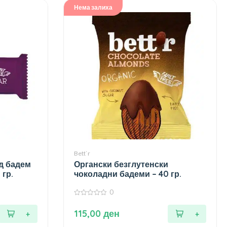
Нема залиха
Bett`r
од бадем
Органски безглутенски
 гр.
чоколадни бадеми – 40 гр.
0
0
од
115,00
ден
5