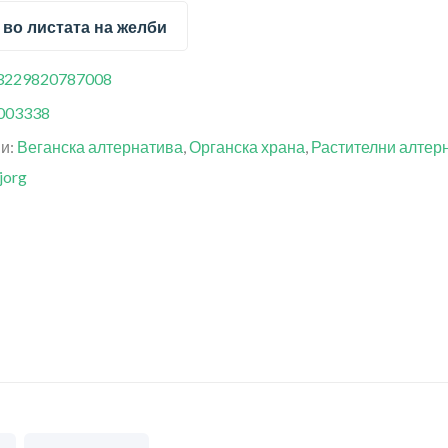
 во листата на желби
3229820787008
003338
ии:
Веганска алтернатива
,
Органска храна
,
Растителни алтер
jorg