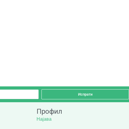
Испрати
Профил
Најава