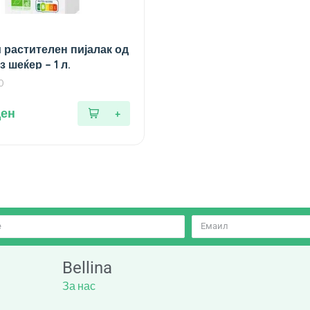
 растителен пијалак од
 шеќер – 1 л.
0
ден
Bellina
За нас