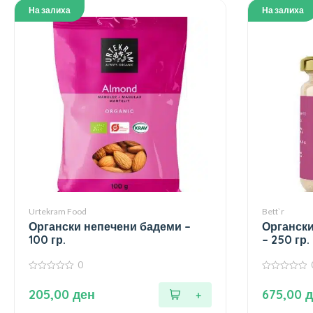
На залиха
На залиха
Urtekram Food
Bett`r
Органски непечени бадеми –
Органски
100 гр.
– 250 гр.
0
0
0
од
од
205,00
ден
675,00
д
5
5