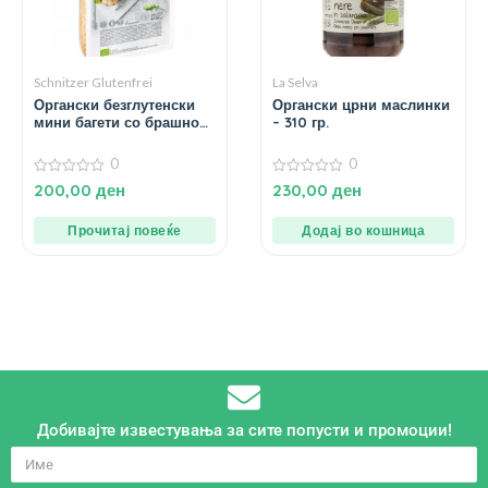
Schnitzer Glutenfrei
La Selva
Органски безглутенски
Органски црни маслинки
мини багети со брашно
– 310 гр.
од пченка – 2х100 гр.
0
0
0
0
200,00
ден
230,00
ден
од
од
5
5
Прочитај повеќе
Додај во кошница
Добивајте известувања за сите попусти и промоции!