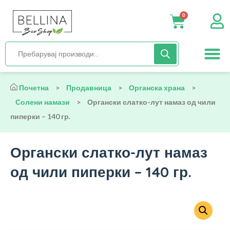
0
Нега и хиги
Бебиња и деца
Органска храна
Начин на исх
Почетна
>
Продавница
>
Органска храна
>
Солени намази
>
Органски слатко-лут намаз од чили
пиперки – 140 гр.
Органски слатко-лут намаз
од чили пиперки – 140 гр.