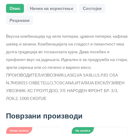
Опис
Начин на користење
Состојки
Рецензии
Вкусна комбинација од чили пиперки, црвени пиперки, кафеав
шеќер и зачини. Комбинацијата на сладост и пикантност има
долга традиција во тосканската кујна. Дава посебен и
префинет вкус на јадењата. Идеален е за придружба на стари,
зрели сирења или со печено и варено месо.
ПРОИЗВОДИТЕЛ/ИЗВОЗНИК:LASELVA SARLU,S.P.81 OSA
N.7M58015 ORBETELLO,TOSCANA,ИТАЛИЈА
ЕКСКЛУЗИВЕН
УВОЗНИК: КС ГРОУП ДОО, УЛ. НАРОДЕН ФРОНТ БР. 3/3,
ЛОК.2, 1000 СКОПЈЕ
Поврзани производи
Нема залиха
На залиха