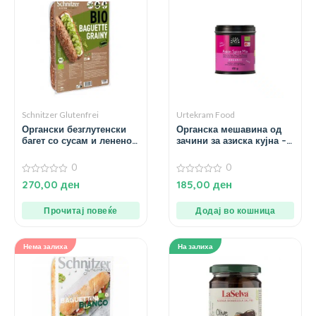
Schnitzer Glutenfrei
Urtekram Food
Органски безглутенски
Органска мешавина од
багет со сусам и ленено
зачини за азиска кујна –
семе – 320 гр.
60 гр.
0
0
0
0
270,00
ден
185,00
ден
од
од
5
5
Прочитај повеќе
Додај во кошница
Нема залиха
На залиха