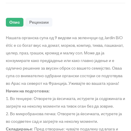
Опис
Рецензии
Нашата органска супа од 9 видови на зеленчуци од Jardin BiO
étic е со богат вкус на домат, морков, компир, тиква, пашканат,
целер, праз, грашок, кромид и малку сол. Може да ја
конзумирате како предјадење или како главно јадење и е
одлично решение за вкусен оброк со вашето семејство. Оваа
супа со внимателно одбрани органски состојки се подготвува
во Арас на северот на Франција. Уживајте во вашата храна!
Начин на подготовка:
1. Во тенџере: Отворете ја ќесичката, истурете ја содржината и
загрејте нa неколку моменти на тивок оган без да зоврие.
2. Во микробранова печка: Отворете ја ќесичката, истурете ја
во соодветен сад и загрејте на неколку моменти.
Складирање
: Пред отворање: чувајте подалеку од влага и