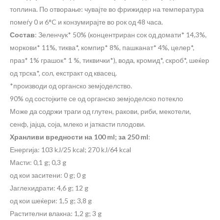
топлина. По отворање: чувајте во фрижидер на температура
помеѓу 0 и 6°C и конзумирајте во рок од 48 часа.
Состав
: Зеленчук* 50% (концентриран сок од домати* 14,3%,
моркови* 11%, тиква*, компир* 8%, пашканат* 4%, целер*,
праз* 1% грашок* 1 %, тиквички*), вода, кромид*, скроб*, шеќер
од трска*, сол, екстракт од квасец.
*производи од органско земјоделство.
90% од состојките се од органско земјоделско потекло
Може да содржи траги од глутен, ракови, риби, мекотели,
сенф, јајца, соја, млеко и јаткасти плодови.
Хранливи вредности на 100 ml; за 250 ml
:
Енергија: 103 kJ/25 kcal; 270 kJ/64 kcal
Масти: 0,1 g; 0,3 g
од кои заситени: 0 g; 0 g
Јаглехидрати: 4,6 g; 12 g
од кои шеќери: 1,5 g; 3,8 g
Растителни влакна: 1,2 g; 3 g