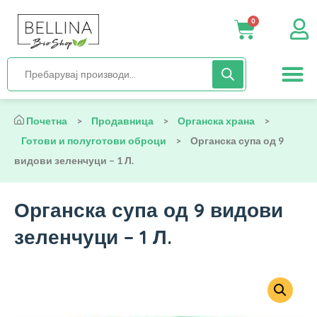
0
Нега и хиги
Бебиња и деца
Органска храна
Начин на исх
Почетна
>
Продавница
>
Органска храна
>
Готови и полуготови оброци
>
Органска супа од 9
видови зеленчуци – 1 Л.
Органска супа од 9 видови
зеленчуци – 1 Л.