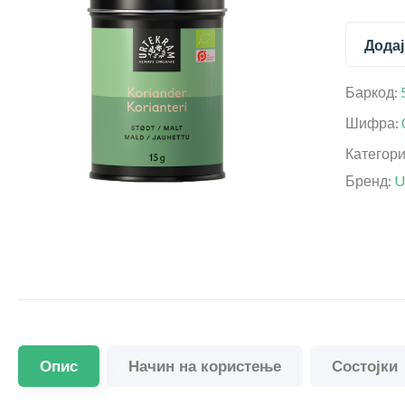
Додај
Баркод:
Шифра:
Категор
Бренд:
U
Опис
Начин на користење
Состојки