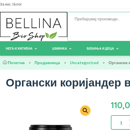
За нас
|
Блог
НЕГА И ХИГИЕНА
ШМИНКА
БЕБИЊА И ДЕЦА
Почетна
>
Продавница
>
Uncategorized
>
Органски к
Органски коријандер во
110,