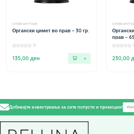
Urtekram Food
Urtekram Fo
Органски цимет во прав – 30 гр.
Органски
прав – 65
0
0
0
од
од
135,00
ден
230,00
5
5
Добивајте известувања за сите попусти и промоции!