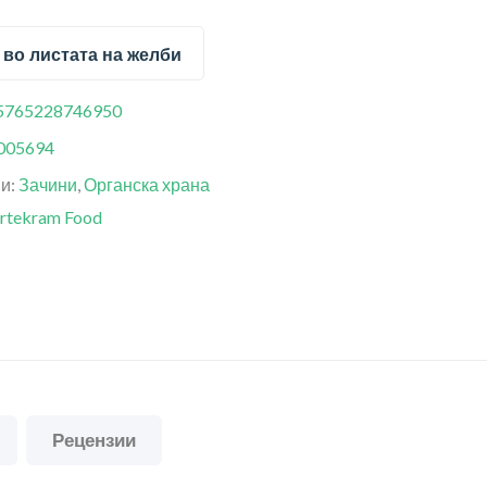
 во листата на желби
5765228746950
005694
ии:
Зачини
,
Органска храна
rtekram Food
Рецензии