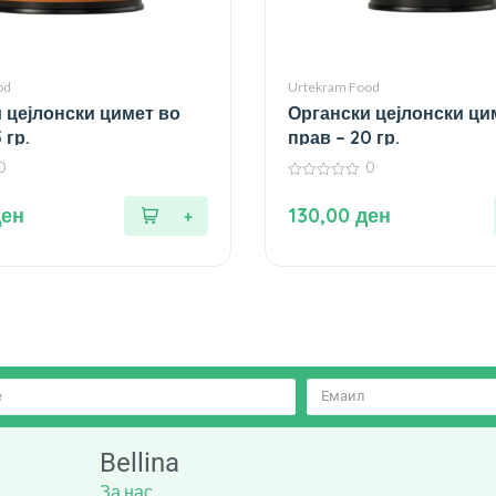
od
Urtekram Food
 цејлонски цимет во
Органски цејлонски ци
 гр.
прав – 20 гр.
0
0
0
од
ден
130,00
ден
5
Bellina
За нас