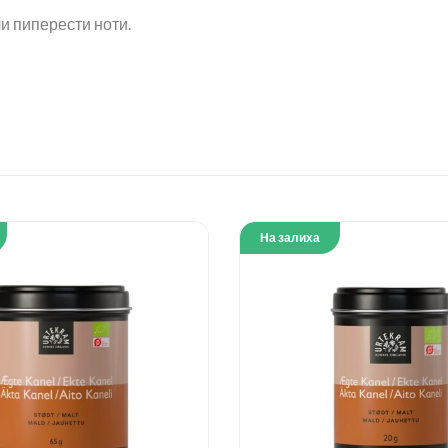
ли пиперести ноти.
На залиха