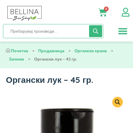
0
Нега и хиги
Бебиња и деца
Органска храна
Начин на исх
Почетна
>
Продавница
>
Органска храна
>
Зачини
>
Органски лук – 45 гр.
Органски лук – 45 гр.