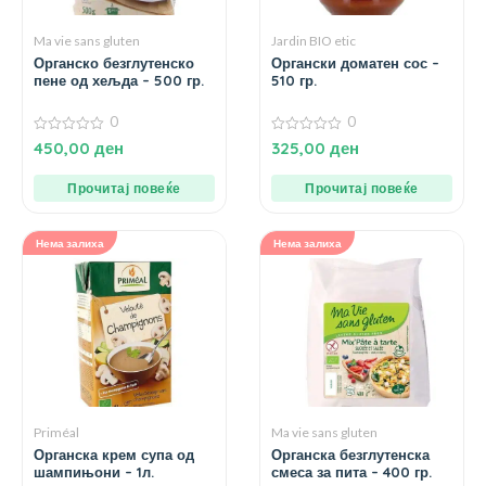
Ma vie sans gluten
Jardin BIO etic
Органско безглутенско
Органски доматен сос –
пене од хељда – 500 гр.
510 гр.
0
0
0
0
450,00
ден
325,00
ден
од
од
5
5
Прочитај повеќе
Прочитај повеќе
Нема залиха
Нема залиха
Priméal
Ma vie sans gluten
Органска крем супа од
Органска безглутенска
шампињони – 1л.
смеса за пита – 400 гр.