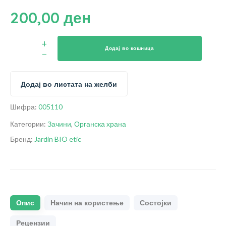
200,00
ден
Додај во кошница
Додај во листата на желби
Шифра:
005110
Категории:
Зачини
,
Органска храна
Бренд:
Jardin BIO etic
Опис
Начин на користење
Состојки
Рецензии