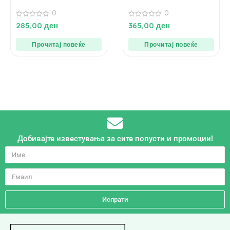
0
0
0
0
285,00
ден
365,00
ден
од
од
5
5
Прочитај повеќе
Прочитај повеќе
Добивајте известувања за сите попусти и промоции!
Испрати