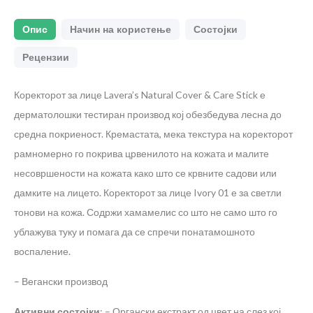
Опис
Начин на користење
Состојки
Рецензии
Коректорот за лице Lavera’s Natural Cover & Care Stick е
дерматолошки тестиран производ кој обезбедува лесна до
средна покриеност. Кремастата, мека текстура на коректорот
рамномерно го покрива црвенилото на кожата и малите
несовршености на кожата како што се крвните садови или
дамките на лицето. Коректорот за лице Ivory 01 е за светли
тонови на кожа. Содржи хамамелис со што не само што го
ублажува туку и помага да се спречи понатамошното
воспаление.
– Вегански производ
Активни состојки
:
– Органски екстракт од цвет на слез кој