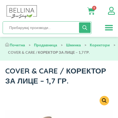
0
Нега и хиги
Бебиња и деца
Органска храна
Начин на исх
Почетна
>
Продавница
>
Шминка
>
Коректори
>
COVER & CARE / КОРЕКТОР ЗА ЛИЦЕ – 1,7 ГР.
COVER & CARE / КОРЕКТОР
ЗА ЛИЦЕ – 1,7 ГР.