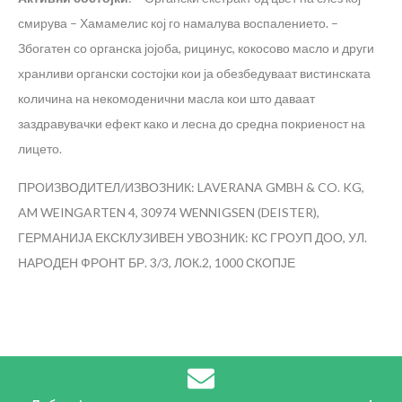
смирува
– Хамамелис кој го намалува воспалението.
–
Збогатен со органска јојоба, рицинус, кокосово масло и други
хранливи органски состојки кои ја обезбедуваат вистинската
количина на некомоденични масла кои што даваат
заздравувачки ефект како и лесна до средна покриеност на
лицето.
ПРОИЗВОДИТЕЛ/ИЗВОЗНИК: LAVERANA GMBH & CO. KG,
AM WEINGARTEN 4, 30974 WENNIGSEN (DEISTER),
ГЕРМАНИЈА
ЕКСКЛУЗИВЕН УВОЗНИК: КС ГРОУП ДОО, УЛ.
НАРОДЕН ФРОНТ БР. 3/3, ЛОК.2, 1000 СКОПЈЕ