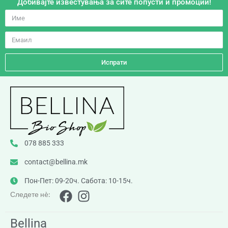
Добивајте известувања за сите попусти и промоции!
Испрати
078 885 333
contact@bellina.mk
Пон-Пет: 09-20ч. Сабота: 10-15ч.
Следете нè:
Bellina