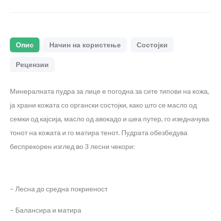
Опис
Начин на користење
Состојки
Рецензии
Минералната пудра за лице е погодна за сите типови на кожа,
ја храни кожата со органски состојки, како што се масло од
семки од кајсија, масло од авокадо и шеа путер, го изедначува
тонот на кожата и го матира тенот. Пудрата обезбедува
беспрекорен изглед во 3 лесни чекори:
– Лесна до средна покриеност
– Балансира и матира