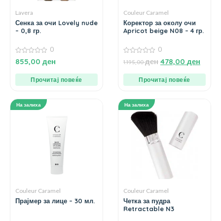
Lavera
Couleur Caramel
Сенка за очи Lovely nude
Коректор за околу очи
– 0,8 гр.
Apricot beige N08 – 4 гр.
0
0
0
0
855,00
ден
ден
478,00
ден
1.195,00
од
од
5
5
Прочитај повеќе
Прочитај повеќе
На залиха
На залиха
Couleur Caramel
Couleur Caramel
Прајмер за лице – 30 мл.
Четка за пудра
Retractable N3