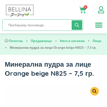
0
Нега и хиги
Бебиња и деца
Органска храна
Начин на исх
Почетна
>
Продавница
>
Нега и хигиена
>
Лице
>
Минерална пудра за лице Оrange beige N825 – 7,5 гр.
Минерална пудра за лице
Оrange beige N825 – 7,5 гр.