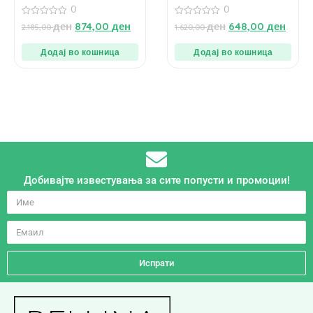
0
0
0
0
ден
874,00
ден
ден
648,00
ден
2.185,00
1.620,00
од
од
5
5
Додај во кошница
Додај во кошница
Добивајте известувања за сите попусти и промоции!
Испрати