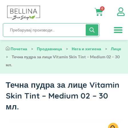
0
Нега и хиги
Бебиња и деца
Органска храна
Начин на исх
Почетна
>
Продавница
>
Нега и хигиена
>
Лице
>
Течна пудра за лице Vitamin Skin Tint – Medium 02 – 30
мл.
Течна пудра за лице Vitamin
Skin Tint – Medium 02 – 30
мл.