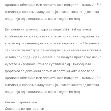
органска облепиха или позната како волчји трн, витамин Е и
сквалан ја хранат, смируваат и ја штитат кожата од штетни
влијанија од околината, за свеж и здрав изглед.
Витаминската течна пудра за лице, Skin Tint од lavera,
комбинира нега на кожата со лесно тонирана хидратантна
крема кој ги изедначува малите несовршености. Нејзината
свиленкаста текстура рамномерно се нанесува на кожата и
остава природен сјаен ефект. Обезбедува прекрасно лесно
чувство и изедначен тен со суптилен сјај. Природната
формула со докажани органски состојки како алое вера,
органска облепиха или позната како волчји трн, витамин Е и
сквалан ја хранат, смируваат и ја штитат кожата од штетни
влијанија од околината, за свеж и здрав изглед.
Лесна покривна моќ
Достапна во три нијанси