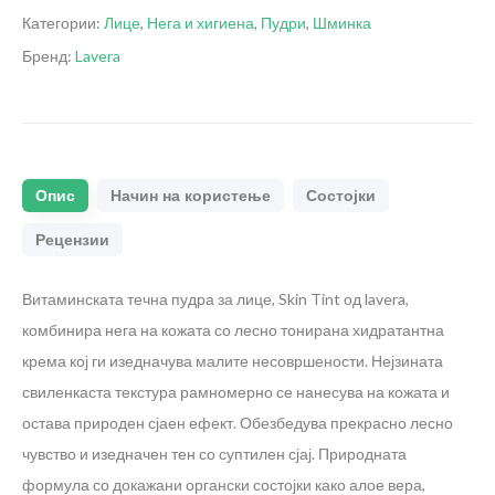
Категории:
Лице
,
Нега и хигиена
,
Пудри
,
Шминка
Бренд:
Lavera
Опис
Начин на користење
Состојки
Рецензии
Витаминската течна пудра за лице, Skin Tint од lavera,
комбинира нега на кожата со лесно тонирана хидратантна
крема кој ги изедначува малите несовршености. Нејзината
свиленкаста текстура рамномерно се нанесува на кожата и
остава природен сјаен ефект. Обезбедува прекрасно лесно
чувство и изедначен тен со суптилен сјај. Природната
формула со докажани органски состојки како алое вера,