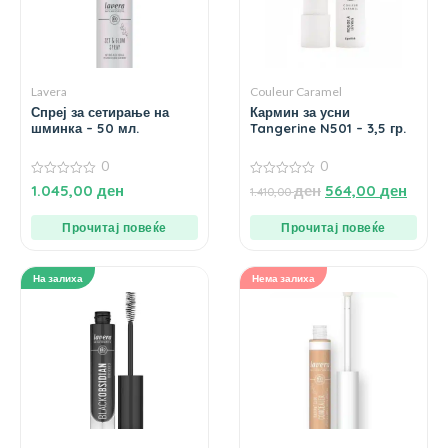
Lavera
Couleur Caramel
Спреј за сетирање на
Кармин за усни
шминка – 50 мл.
Tangerine N501 – 3,5 гр.
0
0
0
0
1.045,00
ден
ден
564,00
ден
1.410,00
од
од
5
5
Прочитај повеќе
Прочитај повеќе
На залиха
Нема залиха