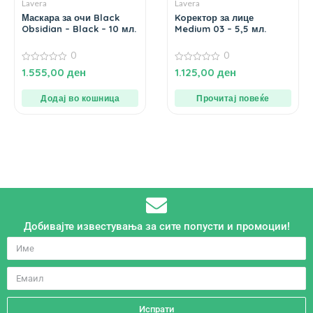
Lavera
Lavera
Маскара за очи Black
Koректор за лице
Obsidian – Black – 10 мл.
Medium 03 – 5,5 мл.
0
0
0
0
1.555,00
ден
1.125,00
ден
од
од
5
5
Додај во кошница
Прочитај повеќе
Добивајте известувања за сите попусти и промоции!
Испрати