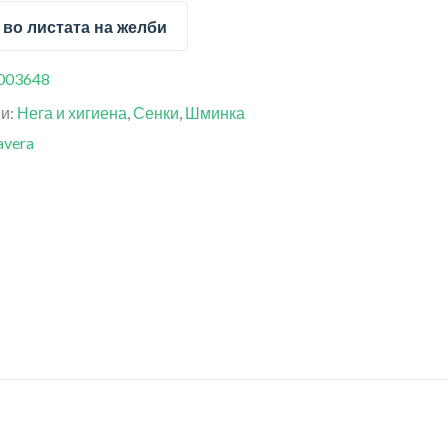
 во листата на желби
003648
ии:
Нега и хигиена
,
Сенки
,
Шминка
avera