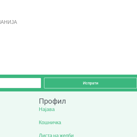
РМАНИЈА
Испрати
Профил
Најава
Кошничка
Листа на желби