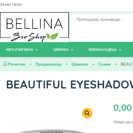
За нас
|
Блог
НЕГА И ХИГИЕНА
ШМИНКА
БЕБИЊА И ДЕЦА
Почетна
>
Продавница
>
Шминка
>
Сенки
>
BEAUT
BEAUTIFUL EYESHADOW
0,0
Нема на 