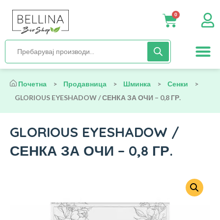
0
Нега и хиги
Бебиња и деца
Органска храна
Начин на исх
Почетна
>
Продавница
>
Шминка
>
Сенки
>
GLORIOUS EYESHADOW / СЕНКА ЗА ОЧИ – 0,8 ГР.
GLORIOUS EYESHADOW /
СЕНКА ЗА ОЧИ – 0,8 ГР.