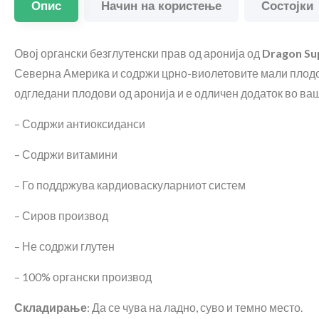
Опис
Начин на користење
Состојки
Овој органски безглутенски прав од аронија од
Dragon Su
Северна Америка и содржи црно-виолетовите мали плодо
одгледани плодови од аронија и е одличен додаток во ва
– Содржи антиоксиданси
– Содржи витамини
– Го поддржува кардиоваскуларниот систем
– Сиров производ
– Не содржи глутен
– 100% органски производ
Складирање
: Да се ​​чува на ладно, суво и темно место.