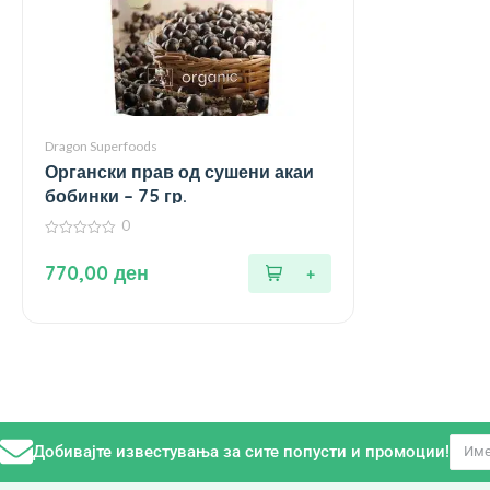
Dragon Superfoods
Органски прав од сушени акаи
бобинки – 75 гр.
0
0
од
770,00
ден
5
Добивајте известувања за сите попусти и промоции!