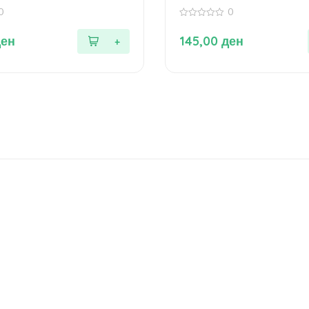
190 гр.
0
0
0
од
ден
145,00
ден
5