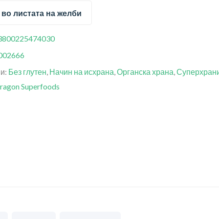
 во листата на желби
3800225474030
002666
ии:
Без глутен
,
Начин на исхрана
,
Органска храна
,
Суперхран
ragon Superfoods