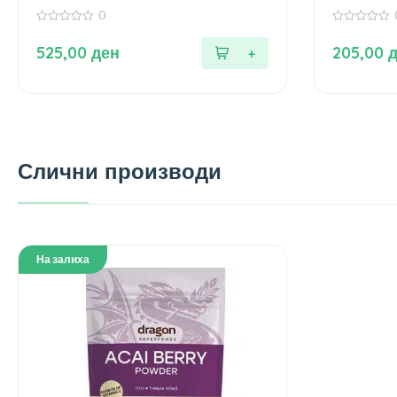
0
0
0
од
од
525,00
ден
205,00
5
5
Слични производи
На залиха