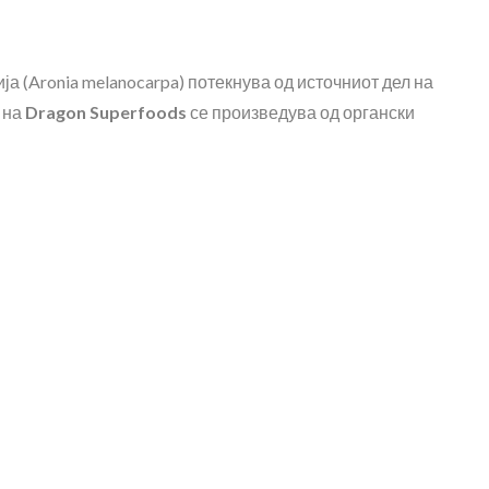
ја (Aronia melanocarpa) потекнува од источниот дел на
 на
Dragon Superfoods
се произведува од органски