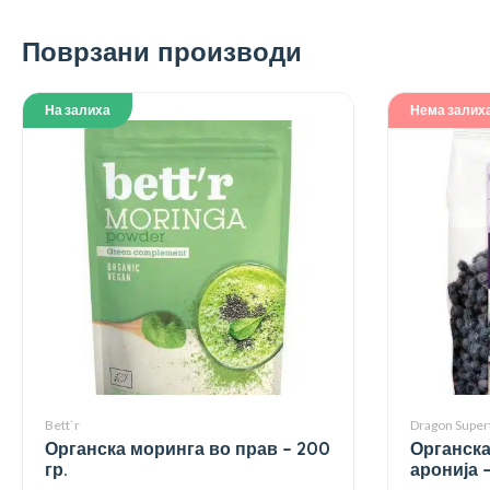
Поврзани производи
На залиха
Нема залих
Bett`r
Dragon Super
Органска моринга во прав – 200
Органска
гр.
аронија –