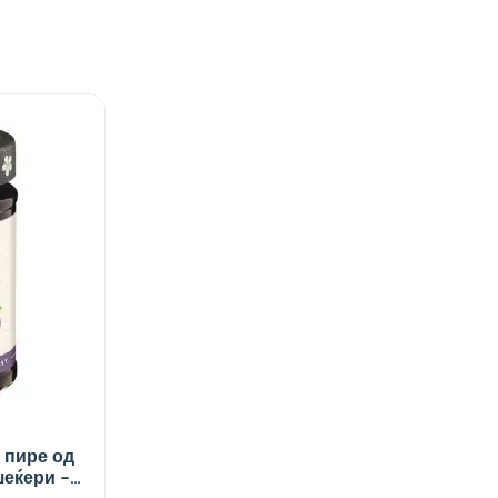
 пире од
шеќери –