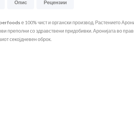
Опис
Рецензии
perfoods
е 100% чист и органски производ. Растението Арони
ви преполни со здравствени придобивки. Аронијата во прав
шиот секојдневен оброк.