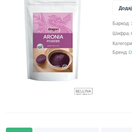
Додај
Баркод:
Шифра:
Категор
Бренд:
D