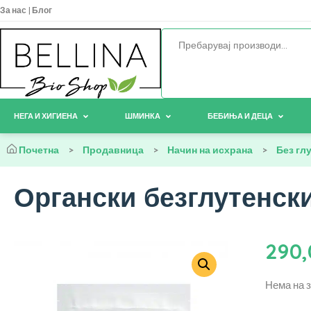
За нас
|
Блог
НЕГА И ХИГИЕНА
ШМИНКА
БЕБИЊА И ДЕЦА
Почетна
>
Продавница
>
Начин на исхрана
>
Без гл
Органски безглутенски
290
Нема на 