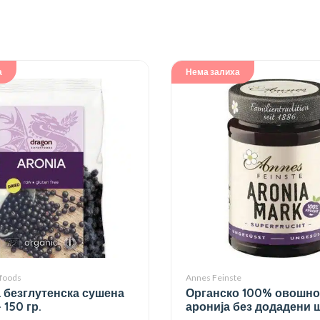
а
Нема залиха
foods
Annes Feinste
 безглутенска сушена
Органско 100% овошно
 150 гр.
аронија без додадени 