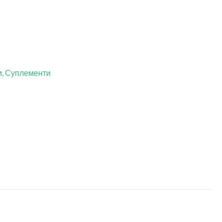
и
,
Суплементи