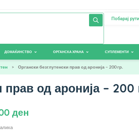
Побарај рут
ДОМАЌИНСТВО
ОРГАНСКА ХРАНА
СУПЛЕМЕНТИ
утен
>
Органски безглутенски прав од аронија – 200 гр.
 прав од аронија – 200 
,00
ден
залиха