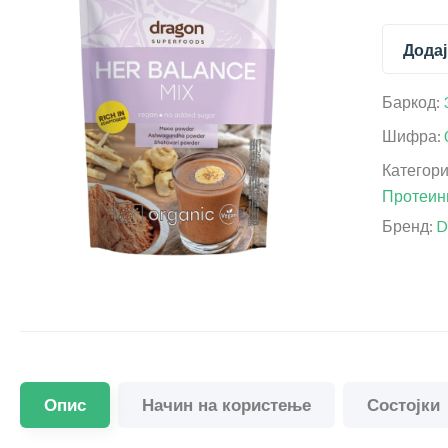
Додај
Баркод:
Шифра:
Категор
Протеини
Бренд:
D
Опис
Начин на користење
Состојки