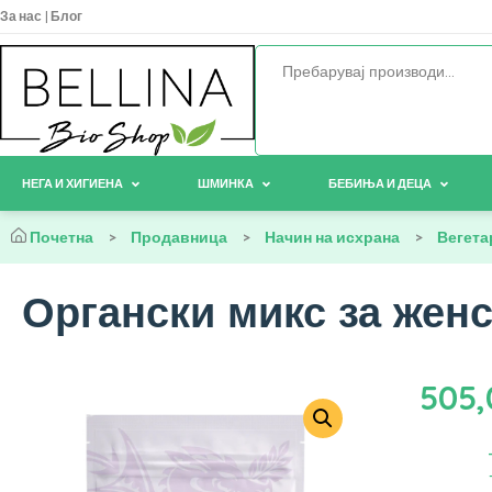
За нас
|
Блог
НЕГА И ХИГИЕНА
ШМИНКА
БЕБИЊА И ДЕЦА
Почетна
>
Продавница
>
Начин на исхрана
>
Вегета
Органски микс за женск
505