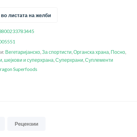
 во листата на желби
3800233783445
005551
ии:
Вегетаријанско
,
За спортисти
,
Органска храна
,
Посно
,
, шејкови и суперхрана
,
Суперхрани
,
Суплементи
ragon Superfoods
Рецензии