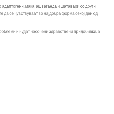
о адаптогени, мака, ашваганда и шатавари со други
е да се чувствуваат во најдобра форма секој ден од
проблеми и нудат насочени здравствени придобивки, а