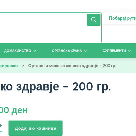
Побарај рут
ДОМАЌИНСТВО
ОРГАНСКА ХРАНА
СУПЛЕМЕНТИ
ријанско
>
Органски микс за женско здравје – 200 гр.
о здравје – 200 гр.
,00
ден
Додај во кошница