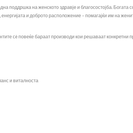
на поддршка на женското здравје и благосостојба. Богата с
 енергијата и доброто расположение – помагајќи им на женит
ентите сè повеќе бараат производи кои решаваат конкретни 
анс и виталноста