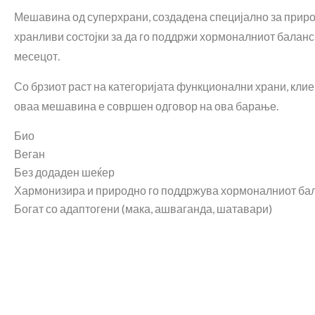
Мешавина од суперхрани, создадена специјално за природ
хранливи состојки за да го поддржи хормоналниот баланс,
месецот.
Со брзиот раст на категоријата функционални храни, кли
оваа мешавина е совршен одговор на ова барање.
Био
Веган
Без додаден шеќер
Хармонизира и природно го поддржува хормоналниот бал
Богат со адаптогени (мака, ашваганда, шатавари)