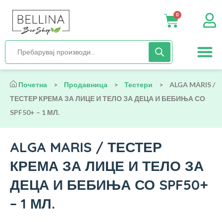
SPF50+ – 1 МЛ.
0
Нега и хиги
Бебиња и деца
Органска храна
Начин на исх
Почетна
>
Продавница
>
Тестери
>
ALGA MARIS /
ТЕСТЕР КРЕМА ЗА ЛИЦЕ И ТЕЛО ЗА ДЕЦА И БЕБИЊА СО
SPF50+ – 1 МЛ.
ALGA MARIS / ТЕСТЕР
КРЕМА ЗА ЛИЦЕ И ТЕЛО ЗА
ДЕЦА И БЕБИЊА СО SPF50+
– 1 МЛ.