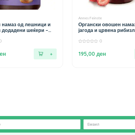
Annes Feinste
 намаз од лешници и
Органски овошен нама
з додадени шеќери –
јагода и црвена рибизл
гр.
0
0
0
од
ен
195,00
ден
5