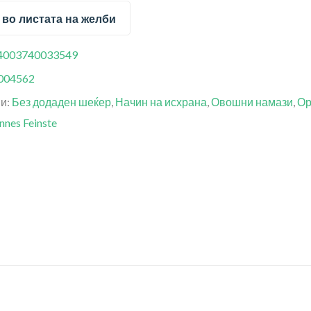
 во листата на желби
4003740033549
004562
ии:
Без додаден шеќер
,
Начин на исхрана
,
Овошни намази
,
Ор
nnes Feinste