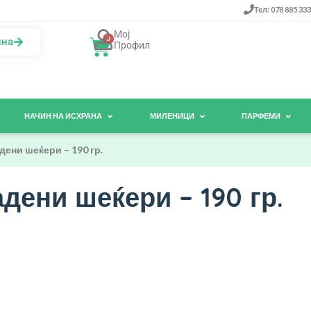
Тел: 078 885 333
Мој
0
ина
Профил
НАЧИН НА ИСХРАНА
МИЛЕНИЦИ
ПАРФЕМИ
ени шеќери – 190 гр.
дени шеќери – 190 гр.