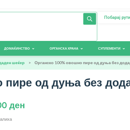
Побарај рут
ДОМАЌИНСТВО
ОРГАНСКА ХРАНА
СУПЛЕМЕНТИ
даден шеќер
>
Органско 100% овошно пире од дуња без додад
пире од дуња без дода
00
ден
залиха