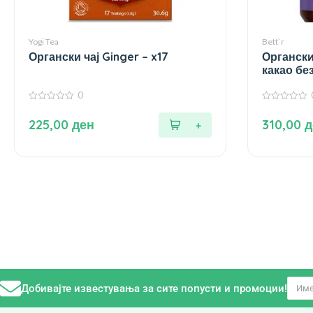
Yogi Tea
Bett`r
Органски чај Ginger – x17
Органски
какао бе
250 гр.
0
0
0
од
од
225,00
ден
310,00
д
5
5
Добивајте известувања за сите попусти и промоции!