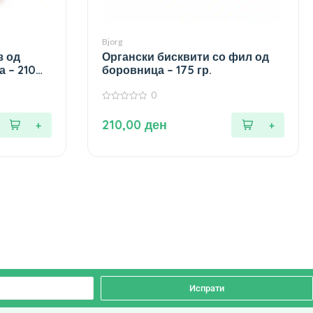
Bjorg
з од
Органски бисквити со фил од
а – 210
боровница – 175 гр.
0
0
од
210,00
ден
5
Испрати