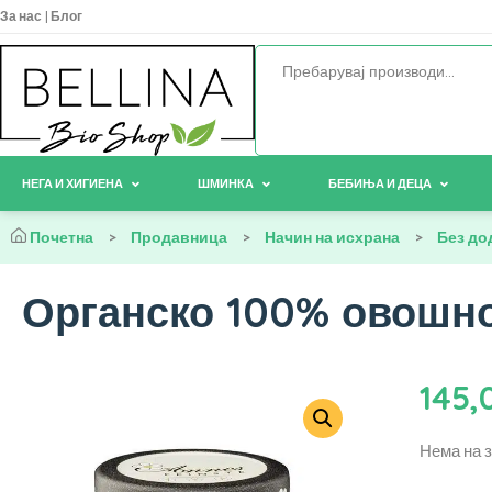
За нас
|
Блог
НЕГА И ХИГИЕНА
ШМИНКА
БЕБИЊА И ДЕЦА
Почетна
>
Продавница
>
Начин на исхрана
>
Без до
Органско 100% овошно 
145,
Нема на 