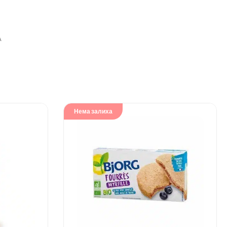
А
Нема залиха