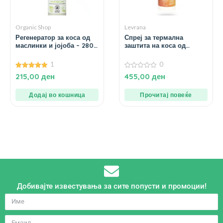
Organic Shop
Levrana
Регенератор за коса од
Спреј за термална
маслинки и јојоба – 280
заштита на коса од
мл.
арганово масло – 200
мл.
1
0
5.00
0
215,00
ден
455,00
ден
од 5
од
5
Додај во кошница
Прочитај повеќе
Добивајте известувања за сите попусти и промоции!