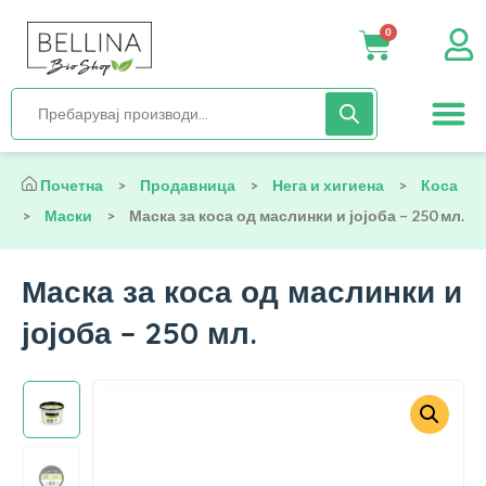
0
Нега и хиги
Бебиња и деца
Органска храна
Начин на исх
Почетна
>
Продавница
>
Нега и хигиена
>
Коса
>
Маски
>
Маска за коса од маслинки и јојоба – 250 мл.
Маска за коса од маслинки и
јојоба – 250 мл.