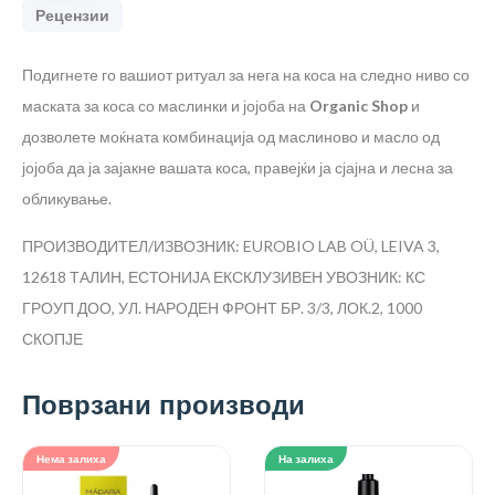
Рецензии
Подигнете го вашиот ритуал за нега на коса на следно ниво со
маската за коса со маслинки и јојоба на
Organic Shop
и
дозволете моќната комбинација од маслиново и масло од
јојоба да ја зајакне вашата коса, правејќи ја сјајна и лесна за
обликување.
ПРОИЗВОДИТЕЛ/ИЗВОЗНИК: EUROBIO LAB OÜ, LEIVA 3,
12618 ТАЛИН, ЕСТОНИЈА
ЕКСКЛУЗИВЕН УВОЗНИК: КС
ГРОУП ДОО, УЛ. НАРОДЕН ФРОНТ БР. 3/3, ЛОК.2, 1000
СКОПЈЕ
Поврзани производи
Нема залиха
На залиха