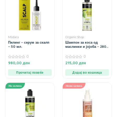
Mádara
Organic Shop
Пилинг – серум за скалп
Шампон за коса од
– 50 мл.
маслинки и јојоба – 280
мл.
0
0
0
0
980,00
ден
215,00
ден
од
од
5
5
Прочитај повеќе
Додај во кошница
На залиха
Нема залиха