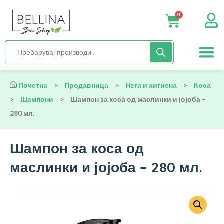
0
Нега и хиги
Бебиња и деца
Органска храна
Начин на исх
Почетна
>
Продавница
>
Нега и хигиена
>
Коса
>
Шампони
>
Шампон за коса од маслинки и јојоба –
280 мл.
Шампон за коса од
маслинки и јојоба – 280 мл.