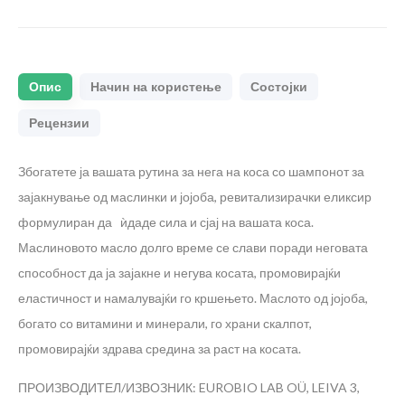
Опис
Начин на користење
Состојки
Рецензии
Збогатете ја вашата рутина за нега на коса со шампонот за
зајакнување од маслинки и јојоба, ревитализирачки еликсир
формулиран да ѝдаде сила и сјај на вашата коса.
Маслиновото масло долго време се слави поради неговата
способност да ја зајакне и негува косата, промовирајќи
еластичност и намалувајќи го кршењето. Маслото од јојоба,
богато со витамини и минерали, го храни скалпот,
промовирајќи здрава средина за раст на косата.
ПРОИЗВОДИТЕЛ/ИЗВОЗНИК: EUROBIO LAB OÜ, LEIVA 3,