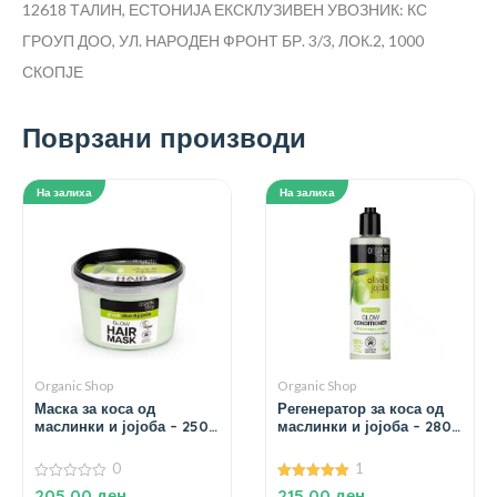
12618 ТАЛИН, ЕСТОНИЈА
ЕКСКЛУЗИВЕН УВОЗНИК: КС
ГРОУП ДОО, УЛ. НАРОДЕН ФРОНТ БР. 3/3, ЛОК.2, 1000
СКОПЈЕ
Поврзани производи
На залиха
На залиха
Organic Shop
Organic Shop
Маска за коса од
Регенератор за коса од
маслинки и јојоба – 250
маслинки и јојоба – 280
мл.
мл.
0
1
0
5.00
205,00
ден
215,00
ден