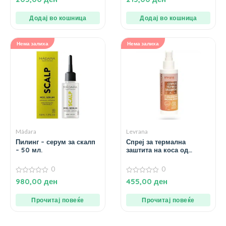
од
од 5
5
Додај во кошница
Додај во кошница
Нема залиха
Нема залиха
Mádara
Levrana
Пилинг – серум за скалп
Спреј за термална
– 50 мл.
заштита на коса од
арганово масло – 200
мл.
0
0
0
0
980,00
ден
455,00
ден
од
од
5
5
Прочитај повеќе
Прочитај повеќе