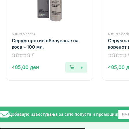
Natura Siberica
Natura Siberi
Серум против обелување на
Серум за
коса – 100 мл.
коренот 
0
0
0
од
од
485,00
ден
485,00
5
5
Добивајте известувања за сите попусти и промоции!