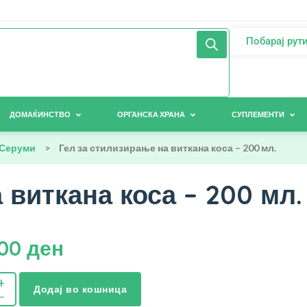
Побарај рут
ДОМАЌИНСТВО
ОРГАНСКА ХРАНА
СУПЛЕМЕНТИ
Серуми
>
Гел за стилизирање на виткана коса – 200 мл.
 виткана коса – 200 мл.
,00
ден
Додај во кошница