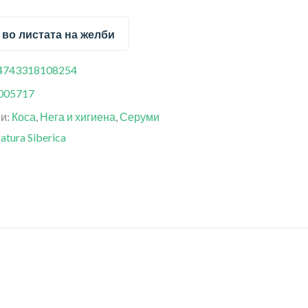
 во листата на желби
4743318108254
005717
ии:
Коса
,
Нега и хигиена
,
Серуми
atura Siberica