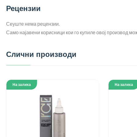
Рецензии
Сеуште нема рецензии.
Само најавени корисници кои го купиле овој производ мож
Слични производи
На залиха
На залиха