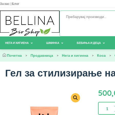
За нас
|
Блог
НЕГА И ХИГИЕНА
ШМИНКА
БЕБИЊА И ДЕЦА
Почетна
>
Продавница
>
Нега и хигиена
>
Коса
>
Гел за стилизирање на
500