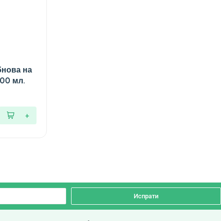
бнова на
200 мл.
Испрати