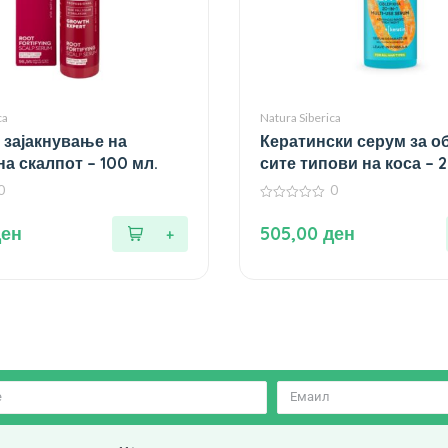
ca
Natura Siberica
 зајакнување на
Кератински серум за о
на скалпот – 100 мл.
сите типови на коса – 
0
0
0
од
ден
505,00
ден
5