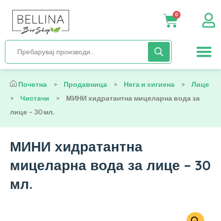
0
Нега и хиги
Бебиња и деца
Органска храна
Начин на исх
Почетна
>
Продавница
>
Нега и хигиена
>
Лице
>
Чистачи
>
МИНИ хидратантна мицеларна вода за
лице – 30 мл.
МИНИ хидратантна
мицеларна вода за лице – 30
мл.