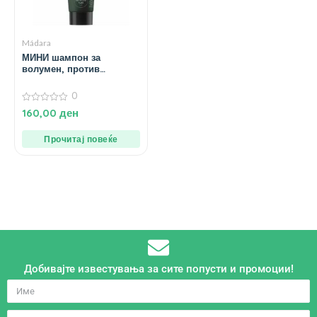
Mádara
МИНИ шампон за
волумен, против
опаѓање и за
стимулирање на раст –
0
25 мл.
0
160,00
ден
од
5
Прочитај повеќе
Добивајте известувања за сите попусти и промоции!