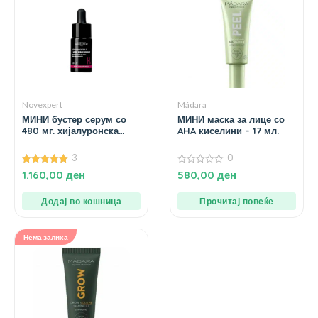
Novexpert
Mádara
МИНИ бустер серум со
МИНИ маска за лице со
480 мг. хијалуронска
AHA киселини – 17 мл.
киселина – 10 мл.
3
0
5.00
0
1.160,00
ден
580,00
ден
од 5
од
5
Додај во кошница
Прочитај повеќе
Нема залиха