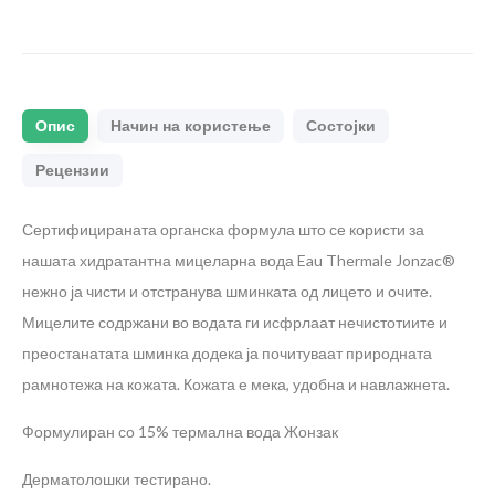
Опис
Начин на користење
Состојки
Рецензии
Сертифицираната органска формула што се користи за
нашата хидратантна мицеларна вода Eau Thermale Jonzac®
нежно ја чисти и отстранува шминката од лицето и очите.
Мицелите содржани во водата ги исфрлаат нечистотиите и
преостанатата шминка додека ја почитуваат природната
рамнотежа на кожата. Кожата е мека, удобна и навлажнета.
Формулиран со 15% термална вода Жонзак
Дерматолошки тестирано.