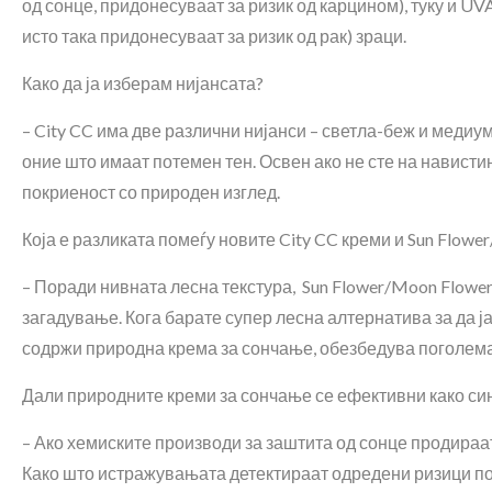
од сонце, придонесуваат за ризик од карцином), туку и U
исто така придонесуваат за ризик од рак) зраци.
Како да ја изберам нијансата?
– City CC има две различни нијанси – светла-беж и медиум
оние што имаат потемен тен. Освен ако не сте на навист
покриеност со природен изглед.
Која е разликата помеѓу новите City CC креми и Sun Flow
– Поради нивната лесна текстура, Sun Flower/Moon Flower
загадување. Кога барате супер лесна алтернатива за да ј
содржи природна крема за сончање, обезбедува поголема
Дали природните креми за сончање се ефективни како син
– Ако хемиските производи за заштита од сонце продираа
Како што истражувањата детектираат одредени ризици по 