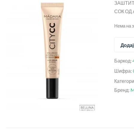
ЗАШТИТ
СОК ОД 
Нема на 
Додај
Баркод:
Шифра:
Категор
Бренд:
M