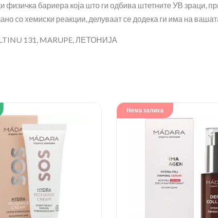
ќи физичка бариера која што ги одбива штетните УВ зраци, п
ано со хемиски реакции, делуваат се додека ги има на вашат
TINU 131, MARUPE, ЛЕТОНИЈА
Нема залиха