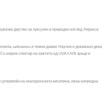
вачко дејство за луксузен и природен изглед. Нијанса:
енила, sallowness и темни дамки. Научно е докажано дека
. Со широк спектар на зажтита од UVA/UVB зраци и
ите супермоќи на хиалуронската киселина, оваа напредна