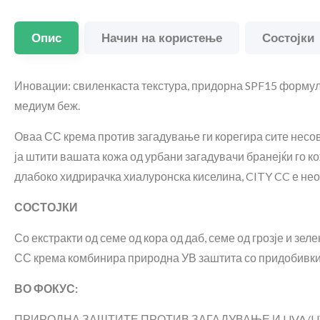
Опис
Начин на користење
Состојки
Иновации: свиленкаста текстура, придорна SPF15 формула,
медиум беж.
Оваа СС крема против загадување ги корегира сите несовр
ја штити вашата кожа од урбани загадувачи бранејќи го 
длабоко хидрирачка хиалуронска киселина, CITY CC е неоп
СОСТОЈКИ
Со екстракти од семе од кора од даб, семе од грозје и зе
СС крема комбинира природна УВ заштита со придобивки о
ВО ФОКУС:
ПРИРОДНА ЗАШТИТЕ ПРОТИВ ЗАГАДУВАЊЕ И UVA/U