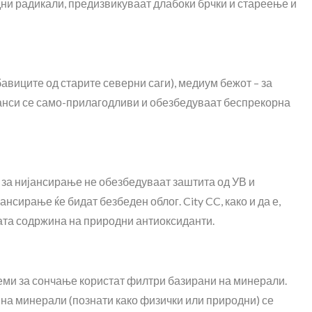
дни радикали, предизвикуваат длабоки брчки и стареење и
бавиците од старите северни саги), медиум бежот – за
ијанси се само-прилагодливи и обезбедуваат беспрекорна
е за нијансирање не обезбедуваат заштита од УВ и
сирање ќе бидат безбеден облог. City CC, како и да е,
ата содржина на природни антиоксиданти.
реми за сончање користат филтри базирани на минерали.
на минерали (познати како физички или природни) се