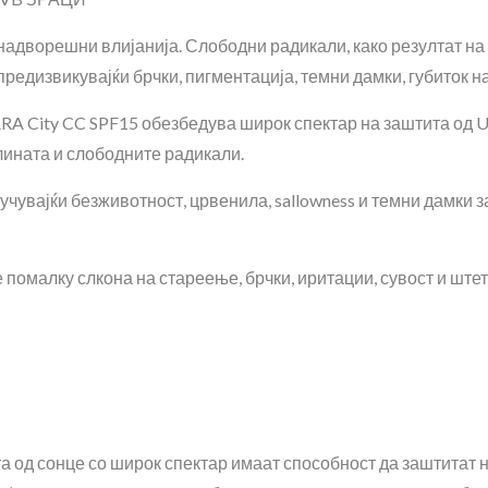
надворешни влијанија. Слободни радикали, како резултат на 
редизвикувајќи брчки, пигментација, темни дамки, губиток на 
RA City CC SPF15 обезбедува широк спектар на заштита од 
лината и слободните радикали.
лучувајќи безживотност, црвенила, sallowness и темни дамки 
 помалку слкона на стареење, брчки, иритации, сувост и шт
та од сонце со широк спектар имаат способност да заштитат