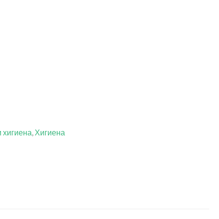
и хигиена
,
Хигиена