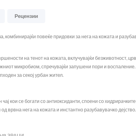
Рецензии
 комбинирајќи повеќе придовки за нега на кожата и разубаву
шености на тенот на кожата, вклучувајќи безживотност, црв
кожниот микробиом, спречувајќи запушени пори и воспаление
ходен за секој урбан жител.
лен чај кои се богати со антиоксиданти, споени со хидрирачк
д врвна нега на кожата и инстантно разубавувачко дејство.
VB ЗРАЦИ