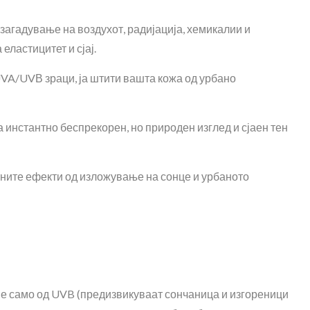
загадување на воздухот, радијација, хемикалии и
еластицитет и сјај.
UVA/UVВ зраци, ја штити вашта кожа од урбано
за инстантно беспрекорен, но природен изглед и сјаен тен
етните ефекти од изложување на сонце и урбаното
 не само од UVB (предизвикуваат сончаница и изгореници