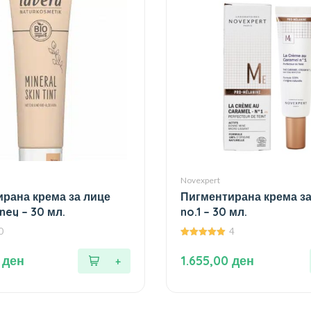
Novexpert
рана крема за лице
Пигментирана крема за
ey – 30 мл.
no.1 – 30 мл.
0
4
5.00
од 5
0
ден
1.655,00
ден