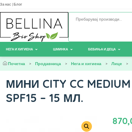
За нас
|
Блог
НЕГА И ХИГИЕНА
ШМИНКА
БЕБИЊА И ДЕЦА
Почетна
>
Продавница
>
Нега и хигиена
>
Лице
>
МИНИ CITY CC MEDIU
SPF15 – 15 МЛ.
870