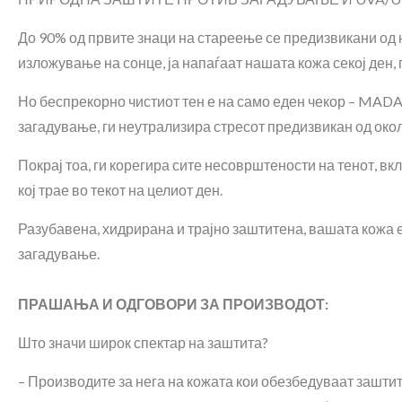
До 90% од првите знаци на стареење се предизвикани од 
изложување на сонце, ја напаѓаат нашата кожа секој ден, п
Но беспрекорно чистиот тен е на само еден чекор – MADA
загадување, ги неутрализира стресот предизвикан од око
Покрај тоа, ги корегира сите несоврштености на тенот, вк
кој трае во текот на целиот ден.
Разубавена, хидрирана и трајно заштитена, вашата кожа е
загадување.
ПРАШАЊА И ОДГОВОРИ ЗА ПРОИЗВОДОТ:
Што значи широк спектар на заштита?
– Производите за нега на кожата кои обезбедуваат зашти