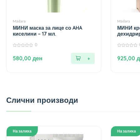
Mádara
Mádara
МИНИ маска за лице со AHA
МИНИ кре
киселини – 17 мл.
дехидрир
– 15 мл.
0
0
0
од
од
580,00
ден
925,00
д
5
5
Слични производи
На залиха
На залиха