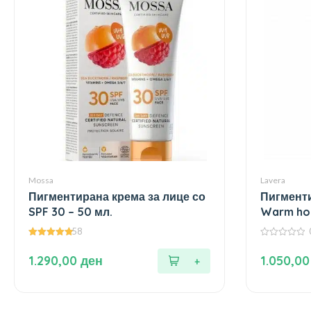
Mossa
Lavera
Пигментирана крема за лице со
Пигменти
SPF 30 – 50 мл.
Warm hon
58
4.95
0
од 5
од
1.290,00
ден
1.050,0
5