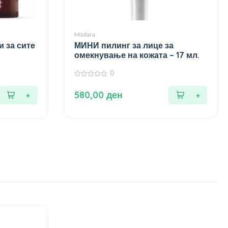
Mádara
 за сите
МИНИ пилинг за лице за
омекнување на кожата – 17 мл.
0
0
од
580,00
ден
5