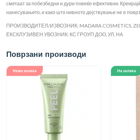
сметаат за побезбедни и дури повеќе ефективни. Креирај
нанесувањето, и како што нивното дејствување не е поврз
ПРОИЗВОДИТЕЛ/ИЗВОЗНИК: MADARA COSMETICS, ZEL
ЕКСКЛУЗИВЕН УВОЗНИК: КС ГРОУП ДОО, УЛ. НА
Поврзани производи
Нема залиха
На залиха