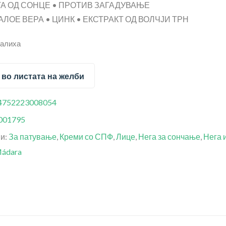
А ОД СОНЦЕ • ПРОТИВ ЗАГАДУВАЊЕ
АЛОЕ ВЕРА • ЦИНК • ЕКСТРАКТ ОД ВОЛЧЈИ ТРН
залиха
 во листата на желби
4752223008054
001795
ии:
За патување
,
Креми со СПФ
,
Лице
,
Нега за сончање
,
Нега 
ádara