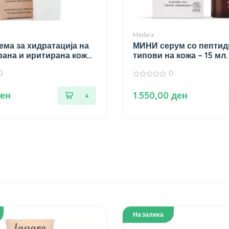
Mádara
ма за хидратација на
МИНИ серум со пептиди
ана и иритирана кожа
типови на кожа – 15 мл.
0
0
0
од
ен
1.550,00
ден
5
На залиха