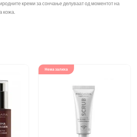
риродните креми за сончање делуваат од моментот на
а кожа.
Нема залиха