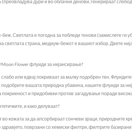
VA (преовладува дури и во облачни денови, генерираат слобо
-беж. Светлата е погодна за побледи тенови (замислете ги у
ина светлата страна, медиум-бежот е вашиот избор. Двете н
er/Moon Flower флуиди за нијансирање?
 слабо или едвај покриваат за малку подобрен тен. Флуидит
а подобрите вашата природна убавина, нашите флуиди за нијан
 покриеност и придобивки против загадување поради висок
тетичките, и како делуваат?
т во кожата за да апсорбираат сончеви зраци, природните к
здравјето, поврзани со хемиски филтри, филтрите базирани 